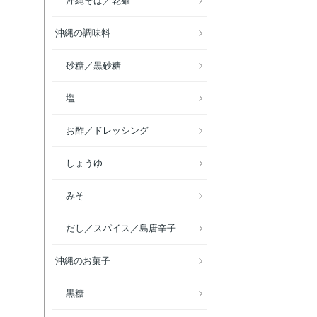
沖縄そば／乾麺
沖縄の調味料
砂糖／黒砂糖
塩
お酢／ドレッシング
しょうゆ
みそ
だし／スパイス／島唐辛子
沖縄のお菓子
黒糖