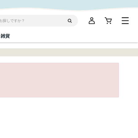
雑貨
閉じる
閉じる
閉じる
閉じる
閉じる
閉じる
閉じる
閉じる
統菓子
ディケア
ディース
海産物
沖縄そば／乾麺
お酢／ドレッシング
ワイン・ウィスキー・カクテル
箸・線香・ウチカビ
スナック
縄限定商品（ご当地）
だし／スパイス／島唐辛子
Vケア