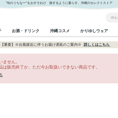
“旬のうちなー”をおすそわけ 旅するように暮らす、沖縄のセレクトストア
子
お酒・ドリンク
沖縄コスメ
かりゆしウェア
【重要】※台風接近に伴うお届け遅延のご案内※
詳しくはこちら
沖縄のお取り寄せグルメすべて
沖縄の加工食品すべて
沖縄の調味料すべて
沖縄のお菓子すべて
沖縄のお酒・ドリンクすべて
沖縄のコスメすべて
かりゆしウェアすべて
沖縄の雑貨すべて
いません。
品は販売終了か、ただ今お取扱いできない商品です。
フルーツ・野菜
缶詰／パウチ
砂糖／黒砂糖
黒糖
泡盛
スキンケア
メンズ
沖縄ファッション
ちんすこう
お肉
沖縄料理
塩
ビール・チューハイ
伝統工芸品
伝
ボ
レ
る
おつまみ
紅芋
沖
乾物／粉類
みそ
茶葉
レトルト食品
しょうゆ
ドリンク
ヘアケア
U
限定品