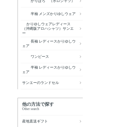
かりぽろ （ポロシャツ）
半袖 メンズかりゆしウェア
かりゆしウェアレディース
（沖縄版アロハシャツ）サンエ
ー
長袖 レディースかりゆしウ
ェア
ワンピース
半袖 レディースかりゆしウ
ェア
サンエーのランドセル
他の方法で探す
Other search
産地直送ギフト