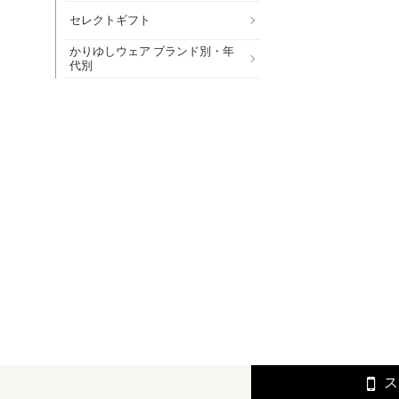
セレクトギフト
かりゆしウェア ブランド別・年
代別
ス