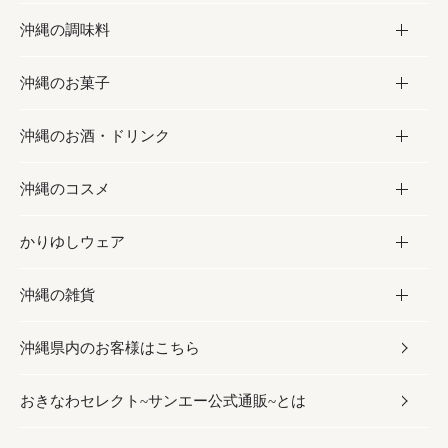
沖縄の調味料
フルーツ・野菜
加工食品
沖縄のお菓子
お肉
缶詰／パウチ
調味料
沖縄のお酒・ドリンク
海産物
沖縄料理
砂糖／黒砂糖
お菓子
沖縄のコスメ
沖縄そば／乾麺
塩
黒糖
お酒・ドリンク
かりゆしウェア
レトルト食品
お酢／ドレッシング
ちんすこう
泡盛
コスメ
沖縄の雑貨
乾物／粉類
しょうゆ
伝統菓子
ビール・チューハイ
スキンケア
かりゆしウェア
沖縄県内のお客様はこちら
みそ
スナック
ワイン・ウィスキー・カクテル
ボディケア
メンズ
雑貨
おきなわセレクト~サンエー公式通販~とは
だし／スパイス／島唐辛子
おつまみ
ドリンク
ヘアケア
レディース
沖縄ファッション