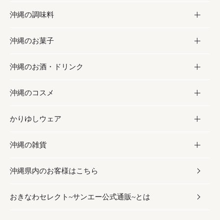
沖縄の調味料
フルーツ・野菜
加工食品
沖縄のお菓子
お肉
缶詰／パウチ
調味料
沖縄のお酒・ドリンク
海産物
沖縄料理
砂糖／黒砂糖
お菓子
沖縄のコスメ
沖縄そば／乾麺
塩
黒糖
お酒・ドリンク
かりゆしウェア
レトルト食品
お酢／ドレッシング
ちんすこう
泡盛
コスメ
沖縄の雑貨
乾物／粉類
しょうゆ
伝統菓子
ビール・チューハイ
スキンケア
かりゆしウェア
沖縄県内のお客様はこちら
みそ
スナック
ワイン・ウィスキー・カクテル
ボディケア
メンズ
雑貨
おきなわセレクト~サンエー公式通販~とは
だし／スパイス／島唐辛子
おつまみ
ドリンク
ヘアケア
レディース
沖縄ファッション