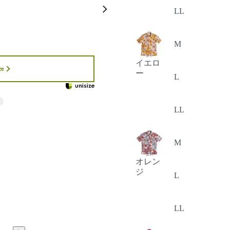
LL
M
イエロ
ze
ー
L
LL
M
オレン
ジ
L
LL