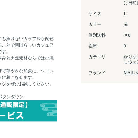
け日時
サイズ
L
カラー
赤
個別送料
￥0
にも負けないカラフルな配色
ることで南国らしいカジュア
在庫
0
です。
カテゴリ
かりゆ
厚みと天然素材ならではの肌
しウェ
げで華やかな印象に。ウエス
ブランド
MAJU
ュに着こなせます。
ャツをぜひお試しください。
ボタンダウン