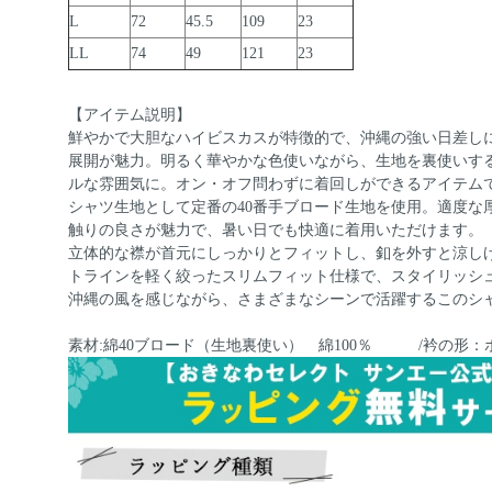
L
72
45.5
109
23
LL
74
49
121
23
【アイテム説明】
鮮やかで大胆なハイビスカスが特徴的で、沖縄の強い日差し
展開が魅力。明るく華やかな色使いながら、生地を裏使いす
ルな雰囲気に。オン・オフ問わずに着回しができるアイテム
シャツ生地として定番の40番手ブロード生地を使用。適度な
触りの良さが魅力で、暑い日でも快適に着用いただけます。
立体的な襟が首元にしっかりとフィットし、釦を外すと涼し
トラインを軽く絞ったスリムフィット仕様で、スタイリッシ
沖縄の風を感じながら、さまざまなシーンで活躍するこのシ
素材:綿40ブロード（生地裏使い） 綿100％ /衿の形：