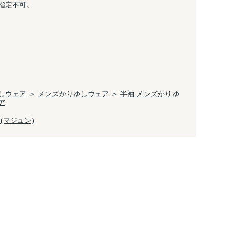
指定不可。
しウェア
＞
メンズかりゆしウェア
＞
半袖 メンズかりゆ
ア
N(マジュン)