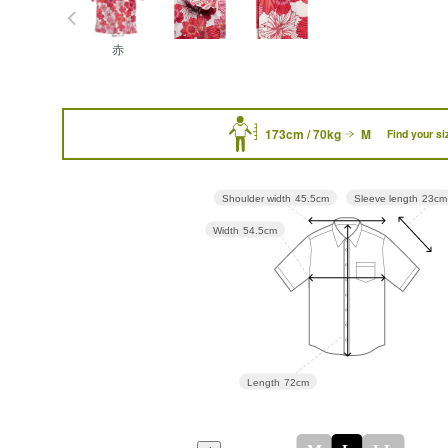
赤
173cm / 70kg
M
Find your si
Sleeve length
23cm
Shoulder width
45.5cm
Width
54.5cm
Length
72cm