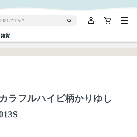
雑貨
閉じる
閉じる
閉じる
閉じる
閉じる
閉じる
閉じる
閉じる
統菓子
ディケア
ディース
海産物
沖縄そば／乾麺
お酢／ドレッシング
ワイン・ウィスキー・カクテル
箸・線香・ウチカビ
スナック
カラフルハイビ柄かりゆし
縄限定商品（ご当地）
だし／スパイス／島唐辛子
Vケア
13S