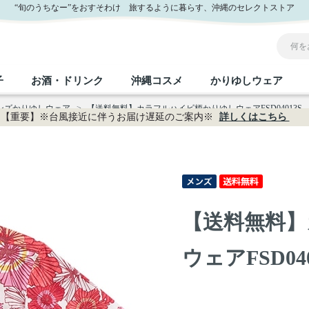
“旬のうちなー”をおすそわけ 旅するように暮らす、沖縄のセレクトストア
子
お酒・ドリンク
沖縄コスメ
かりゆしウェア
メンズかりゆしウェア
>
【送料無料】カラフルハイビ柄かりゆしウェアFSD04013S
【重要】※台風接近に伴うお届け遅延のご案内※
詳しくはこちら
沖縄のお取り寄せグルメすべて
沖縄の加工食品すべて
沖縄の調味料すべて
沖縄のお菓子すべて
沖縄のお酒・ドリンクすべて
沖縄のコスメすべて
かりゆしウェアすべて
沖縄の雑貨すべて
フルーツ・野菜
缶詰／パウチ
砂糖／黒砂糖
黒糖
泡盛
スキンケア
メンズ
沖縄ファッション
ちんすこう
お肉
沖縄料理
塩
ビール・チューハイ
伝統工芸品
伝
ボ
レ
【送料無料】
おつまみ
紅芋
沖
乾物／粉類
みそ
茶葉
レトルト食品
しょうゆ
ドリンク
ヘアケア
U
ウェアFSD040
限定品