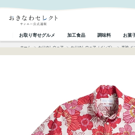
【送料無料】カラフルハイビ柄かりゆしウェアFSD04013S｜おきなわセレクト サンエー公式通販
お取り寄せグルメ
加工食品
調味料
お菓
ホーム
>
かりゆしウェア
>
かりゆしウェア（メンズ）
>
半袖 