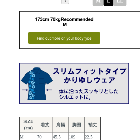
M
L
LL
173cm 70kgRecommended
M
Find out more on your body type
SIZE
着丈
肩幅
胸囲
袖丈
(cm)
M
70
45.5
109
22.5