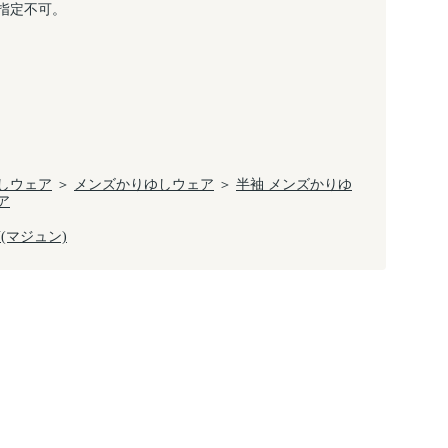
指定不可。
しウェア
＞
メンズかりゆしウェア
＞
半袖 メンズかりゆ
ア
N(マジュン)