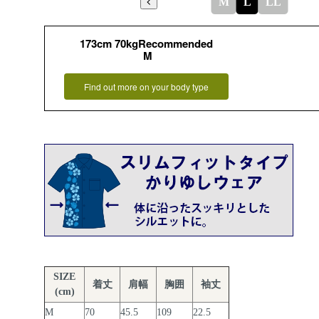
M
L
LL
173cm 70kgRecommended
M
Find out more on your body type
SIZE
着丈
肩幅
胸囲
袖丈
(cm)
M
70
45.5
109
22.5