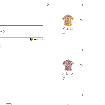
LL
M
イエロ
ze
ー
L
LL
M
オレン
ジ
L
LL