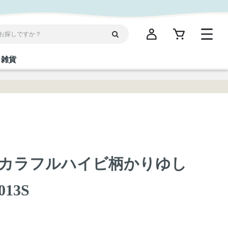
雑貨
閉じる
閉じる
閉じる
閉じる
閉じる
閉じる
閉じる
閉じる
統菓子
ディケア
ディース
海産物
沖縄そば／乾麺
お酢／ドレッシング
ワイン・ウィスキー・カクテル
箸・線香・ウチカビ
スナック
カラフルハイビ柄かりゆし
縄限定商品（ご当地）
だし／スパイス／島唐辛子
Vケア
13S