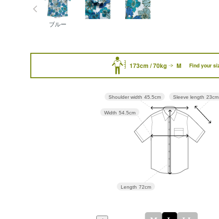
ブルー
173cm / 70kg
M
Find your si
Sleeve length
23cm
Shoulder width
45.5cm
Width
54.5cm
Length
72cm