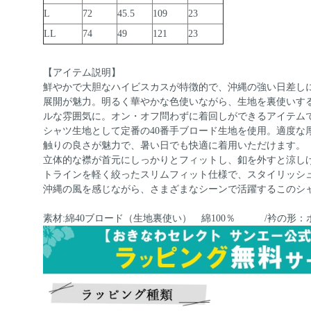
L
72
45.5
109
23
LL
74
49
121
23
【アイテム説明】
鮮やかで大胆なハイビスカスが特徴的で、沖縄の強い日差し
展開が魅力。明るく華やかな色使いながら、生地を裏使いす
ルな雰囲気に。オン・オフ問わずに着回しができるアイテム
シャツ生地として定番の40番手ブロード生地を使用。適度な
触りの良さが魅力で、暑い日でも快適に着用いただけます。
立体的な襟が首元にしっかりとフィットし、釦を外すと涼し
トラインを軽く絞ったスリムフィット仕様で、スタイリッシ
沖縄の風を感じながら、さまざまなシーンで活躍するこのシ
素材:綿40ブロード（生地裏使い） 綿100％ /衿の形：