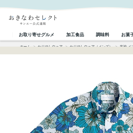
【送料無料】カラフルハイビ柄かりゆしウェアFSD04013S｜おきなわセレクト サンエー公式通販
お取り寄せグルメ
加工食品
調味料
お菓
ホーム
>
かりゆしウェア
>
かりゆしウェア（メンズ）
>
半袖 