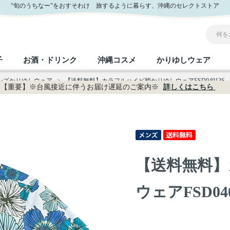
“旬のうちなー”をおすそわけ 旅するように暮らす、沖縄のセレクトストア
子
お酒・ドリンク
沖縄コスメ
かりゆしウェア
メンズかりゆしウェア
>
【送料無料】カラフルハイビ柄かりゆしウェアFSD04013S
【重要】※台風接近に伴うお届け遅延のご案内※
詳しくはこちら
沖縄のお取り寄せグルメすべて
沖縄の加工食品すべて
沖縄の調味料すべて
沖縄のお菓子すべて
沖縄のお酒・ドリンクすべて
沖縄のコスメすべて
かりゆしウェアすべて
沖縄の雑貨すべて
フルーツ・野菜
缶詰／パウチ
砂糖／黒砂糖
黒糖
泡盛
スキンケア
メンズ
沖縄ファッション
ちんすこう
お肉
沖縄料理
塩
ビール・チューハイ
伝統工芸品
伝
ボ
レ
【送料無料】
おつまみ
紅芋
沖
乾物／粉類
みそ
茶葉
レトルト食品
しょうゆ
ドリンク
ヘアケア
U
ウェアFSD040
限定品