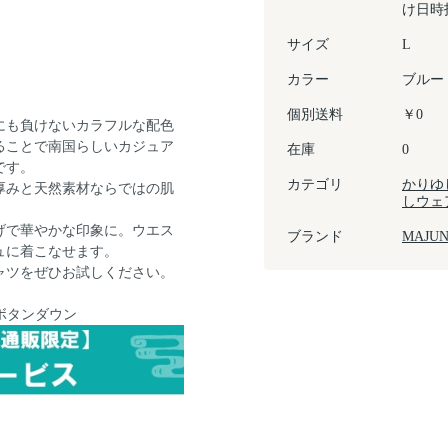
け日時
サイズ
L
カラー
ブルー
個別送料
￥0
にも負けないカラフルな配色
ることで南国らしいカジュア
在庫
0
です。
カテゴリ
かりゆ
厚みと天然素材ならではの肌
しウェ
げで華やかな印象に。ウエス
ブランド
MAJU
ュに着こなせます。
ャツをぜひお試しください。
ボタンダウン