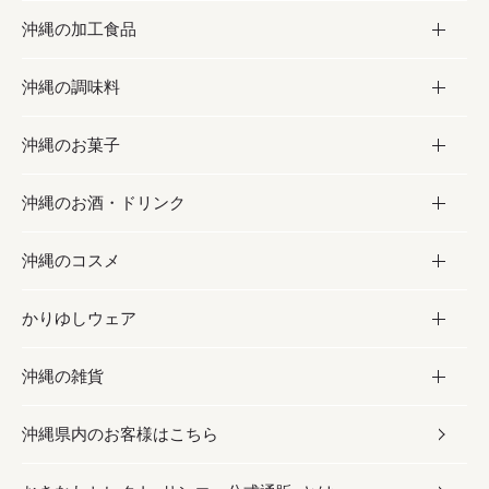
沖縄の加工食品
お取り寄せグルメ
沖縄の調味料
フルーツ・野菜
加工食品
沖縄のお菓子
お肉
缶詰／パウチ
調味料
沖縄のお酒・ドリンク
海産物
沖縄料理
砂糖／黒砂糖
お菓子
沖縄のコスメ
沖縄そば／乾麺
塩
黒糖
お酒・ドリンク
かりゆしウェア
レトルト食品
お酢／ドレッシング
ちんすこう
泡盛
コスメ
沖縄の雑貨
乾物／粉類
しょうゆ
伝統菓子
ビール・チューハイ
スキンケア
かりゆしウェア
沖縄県内のお客様はこちら
みそ
スナック
ワイン・ウィスキー・カクテル
ボディケア
メンズ
雑貨