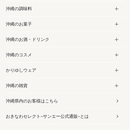
沖縄の調味料
フルーツ・野菜
加工食品
沖縄のお菓子
お肉
缶詰／パウチ
調味料
沖縄のお酒・ドリンク
海産物
沖縄料理
砂糖／黒砂糖
お菓子
沖縄のコスメ
沖縄そば／乾麺
塩
黒糖
お酒・ドリンク
かりゆしウェア
レトルト食品
お酢／ドレッシング
ちんすこう
泡盛
コスメ
沖縄の雑貨
乾物／粉類
しょうゆ
伝統菓子
ビール・チューハイ
スキンケア
かりゆしウェア
沖縄県内のお客様はこちら
みそ
スナック
ワイン・ウィスキー・カクテル
ボディケア
メンズ
雑貨
おきなわセレクト~サンエー公式通販~とは
だし／スパイス／島唐辛子
おつまみ
ドリンク
ヘアケア
レディース
沖縄ファッション