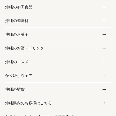
沖縄の加工食品
お取り寄せグルメ
沖縄の調味料
フルーツ・野菜
加工食品
沖縄のお菓子
お肉
缶詰／パウチ
調味料
沖縄のお酒・ドリンク
海産物
沖縄料理
砂糖／黒砂糖
お菓子
沖縄のコスメ
沖縄そば／乾麺
塩
黒糖
お酒・ドリンク
かりゆしウェア
レトルト食品
お酢／ドレッシング
ちんすこう
泡盛
コスメ
沖縄の雑貨
乾物／粉類
しょうゆ
伝統菓子
ビール・チューハイ
スキンケア
かりゆしウェア
沖縄県内のお客様はこちら
みそ
スナック
ワイン・ウィスキー・カクテル
ボディケア
メンズ
雑貨