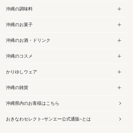
沖縄の調味料
フルーツ・野菜
加工食品
沖縄のお菓子
お肉
缶詰／パウチ
調味料
沖縄のお酒・ドリンク
海産物
沖縄料理
砂糖／黒砂糖
お菓子
沖縄のコスメ
沖縄そば／乾麺
塩
黒糖
お酒・ドリンク
かりゆしウェア
レトルト食品
お酢／ドレッシング
ちんすこう
泡盛
コスメ
沖縄の雑貨
乾物／粉類
しょうゆ
伝統菓子
ビール・チューハイ
スキンケア
かりゆしウェア
沖縄県内のお客様はこちら
みそ
スナック
ワイン・ウィスキー・カクテル
ボディケア
メンズ
雑貨
おきなわセレクト~サンエー公式通販~とは
だし／スパイス／島唐辛子
おつまみ
ドリンク
ヘアケア
レディース
沖縄ファッション