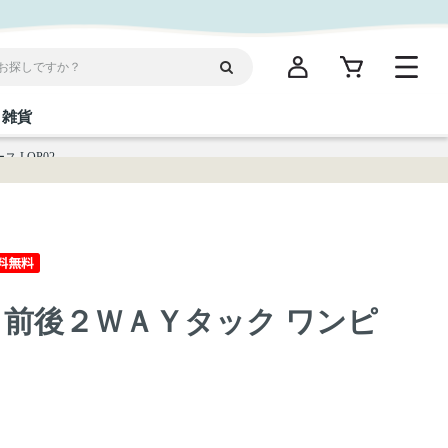
雑貨
 LOP02
閉じる
閉じる
閉じる
閉じる
閉じる
閉じる
閉じる
閉じる
統菓子
ディケア
ディース
海産物
沖縄そば／乾麺
お酢／ドレッシング
ワイン・ウィスキー・カクテル
箸・線香・ウチカビ
スナック
 前後２ＷＡＹタック ワンピ
縄限定商品（ご当地）
だし／スパイス／島唐辛子
Vケア