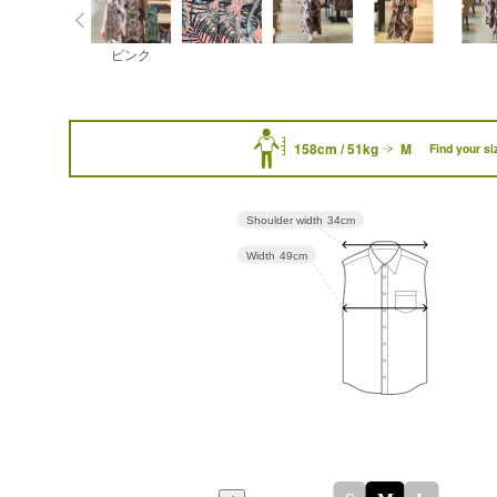
ピンク
158cm / 51kg
M
Find your si
Shoulder width
34cm
Width
49cm