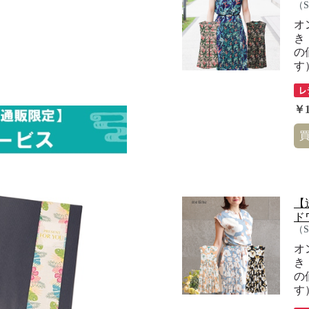
（
オ
き
の
す
￥1
【
ド
（
オ
き
の
す