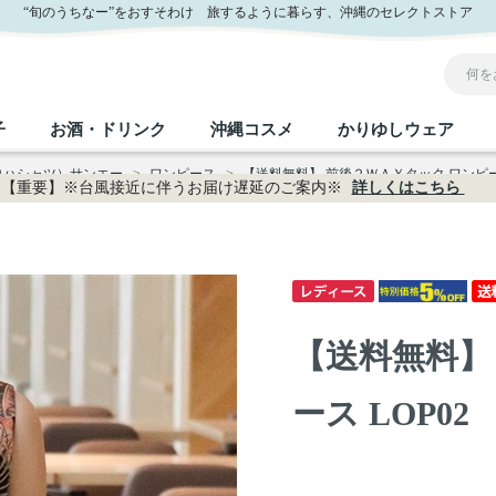
“旬のうちなー”をおすそわけ 旅するように暮らす、沖縄のセレクトストア
子
お酒・ドリンク
沖縄コスメ
かりゆしウェア
ロハシャツ）サンエー
>
ワンピース
>
【送料無料】 前後２ＷＡＹタック ワンピース
【重要】※台風接近に伴うお届け遅延のご案内※
詳しくはこちら
沖縄のお取り寄せグルメすべて
沖縄の加工食品すべて
沖縄の調味料すべて
沖縄のお菓子すべて
沖縄のお酒・ドリンクすべて
沖縄のコスメすべて
かりゆしウェアすべて
沖縄の雑貨すべて
フルーツ・野菜
缶詰／パウチ
砂糖／黒砂糖
黒糖
泡盛
スキンケア
メンズ
沖縄ファッション
ちんすこう
お肉
沖縄料理
塩
ビール・チューハイ
伝統工芸品
伝
ボ
レ
【送料無料】
おつまみ
紅芋
沖
乾物／粉類
みそ
茶葉
レトルト食品
しょうゆ
ドリンク
ヘアケア
U
ース LOP02
限定品