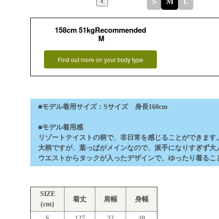
S
M
L
158cm 51kgRecommended
M
Find out more on your body type
■モデル着用サイズ：Sサイズ 身長160cm
■モデル着用感
リゾートテイストの柄で、非日常を感じることができます
大柄ですが、葉っぱがメインなので、派手になりすぎず大
ウエストからタックが入ったデザインで、ゆったり着るこ
SIZE
着丈
肩幅
身幅
(cm)
S
127
32
48