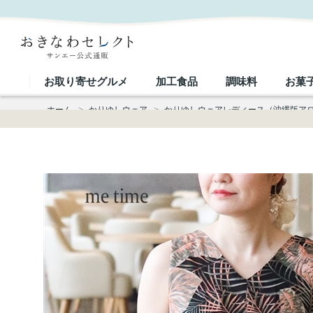
【送料無料】 前後２ＷＡＹタック ワンピース LOP02｜おきなわセレクト サンエー公式通販
お取り寄せグルメ
加工食品
調味料
お菓
ホーム
>
かりゆしウェア
>
かりゆしウェアレディース（沖縄版ア