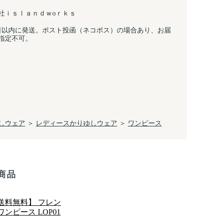
社ｉｓｌａｎｄｗоｒｋｓ
日以内に発送。ポスト投函（ネコポス）の場合あり、お届
指定不可。
しウェア
＞
レディースかりゆしウェア
＞
ワンピース
商品
送料無料】 フレン
ワンピース LOP01