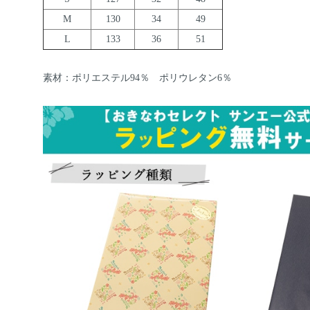
M
130
34
49
L
133
36
51
素材：ポリエステル94％ ポリウレタン6％