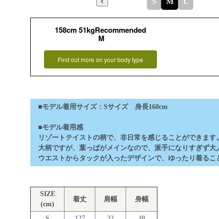
S
M
L
158cm 51kgRecommended
M
Find out more on your body type
■モデル着用サイズ：Sサイズ 身長160cm
■モデル着用感
リゾートテイストの柄で、非日常を感じることができます
大柄ですが、葉っぱがメインなので、派手になりすぎず大
ウエストからタックが入ったデザインで、ゆったり着るこ
SIZE
着丈
肩幅
身幅
(cm)
S
127
32
48