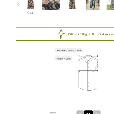
クロ
158cm / 51kg
M
Find your si
Shoulder width
34cm
Width
49cm