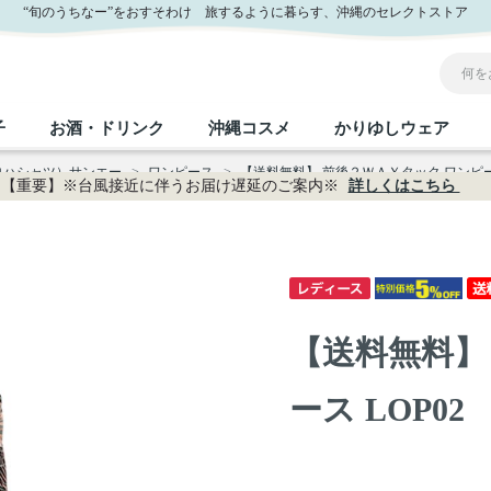
“旬のうちなー”をおすそわけ 旅するように暮らす、沖縄のセレクトストア
子
お酒・ドリンク
沖縄コスメ
かりゆしウェア
ロハシャツ）サンエー
>
ワンピース
>
【送料無料】 前後２ＷＡＹタック ワンピース
【重要】※台風接近に伴うお届け遅延のご案内※
詳しくはこちら
沖縄のお取り寄せグルメすべて
沖縄の加工食品すべて
沖縄の調味料すべて
沖縄のお菓子すべて
沖縄のお酒・ドリンクすべて
沖縄のコスメすべて
かりゆしウェアすべて
沖縄の雑貨すべて
フルーツ・野菜
缶詰／パウチ
砂糖／黒砂糖
黒糖
泡盛
スキンケア
メンズ
沖縄ファッション
ちんすこう
お肉
沖縄料理
塩
ビール・チューハイ
伝統工芸品
伝
ボ
レ
【送料無料】
おつまみ
紅芋
沖
乾物／粉類
みそ
茶葉
レトルト食品
しょうゆ
ドリンク
ヘアケア
U
ース LOP02
限定品