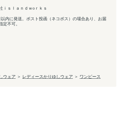
社ｉｓｌａｎｄｗоｒｋｓ
日以内に発送。ポスト投函（ネコポス）の場合あり、お届
指定不可。
しウェア
＞
レディースかりゆしウェア
＞
ワンピース