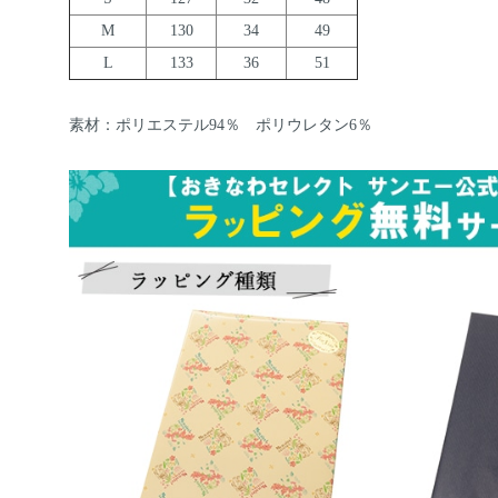
M
130
34
49
L
133
36
51
素材：ポリエステル94％ ポリウレタン6％