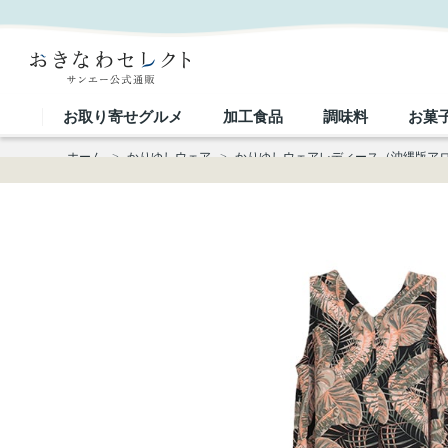
【送料無料】 前後２ＷＡＹタック ワンピース LOP02｜おきなわセレクト サンエー公式通販
お取り寄せグルメ
加工食品
調味料
お菓
ホーム
>
かりゆしウェア
>
かりゆしウェアレディース（沖縄版ア