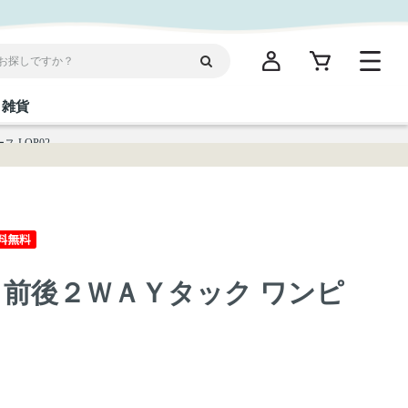
雑貨
 LOP02
閉じる
閉じる
閉じる
閉じる
閉じる
閉じる
閉じる
閉じる
統菓子
ディケア
ディース
海産物
沖縄そば／乾麺
お酢／ドレッシング
ワイン・ウィスキー・カクテル
箸・線香・ウチカビ
スナック
 前後２ＷＡＹタック ワンピ
縄限定商品（ご当地）
だし／スパイス／島唐辛子
Vケア