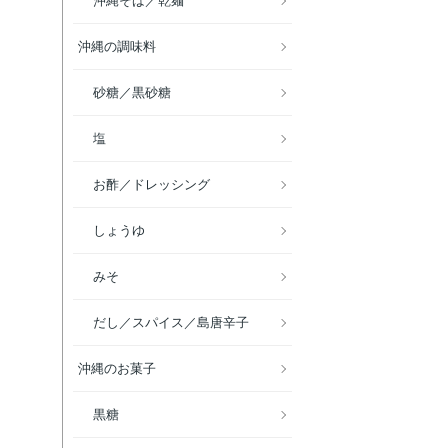
沖縄そば／乾麺
沖縄の調味料
砂糖／黒砂糖
塩
お酢／ドレッシング
しょうゆ
みそ
だし／スパイス／島唐辛子
沖縄のお菓子
黒糖