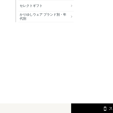
セレクトギフト
かりゆしウェア ブランド別・年
代別
ス