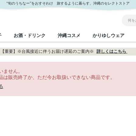
“旬のうちなー”をおすそわけ 旅するように暮らす、沖縄のセレクトストア
子
お酒・ドリンク
沖縄コスメ
かりゆしウェア
【重要】※台風接近に伴うお届け遅延のご案内※
詳しくはこちら
沖縄のお取り寄せグルメすべて
沖縄の加工食品すべて
沖縄の調味料すべて
沖縄のお菓子すべて
沖縄のお酒・ドリンクすべて
沖縄のコスメすべて
かりゆしウェアすべて
沖縄の雑貨すべて
いません。
品は販売終了か、ただ今お取扱いできない商品です。
フルーツ・野菜
缶詰／パウチ
砂糖／黒砂糖
黒糖
泡盛
スキンケア
メンズ
沖縄ファッション
ちんすこう
お肉
沖縄料理
塩
ビール・チューハイ
伝統工芸品
伝
ボ
レ
る
おつまみ
紅芋
沖
乾物／粉類
みそ
茶葉
レトルト食品
しょうゆ
ドリンク
ヘアケア
U
限定品