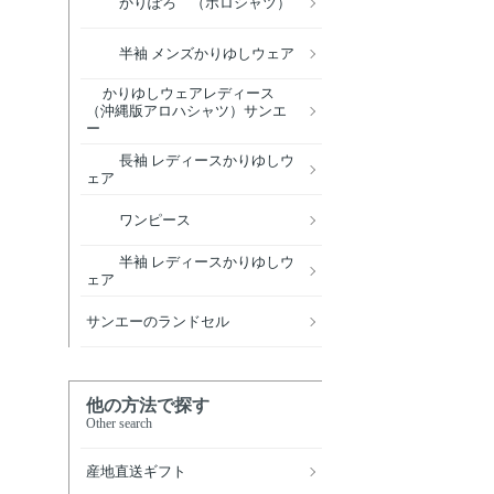
かりぽろ （ポロシャツ）
半袖 メンズかりゆしウェア
かりゆしウェアレディース
（沖縄版アロハシャツ）サンエ
ー
長袖 レディースかりゆしウ
ェア
ワンピース
半袖 レディースかりゆしウ
ェア
サンエーのランドセル
他の方法で探す
Other search
産地直送ギフト