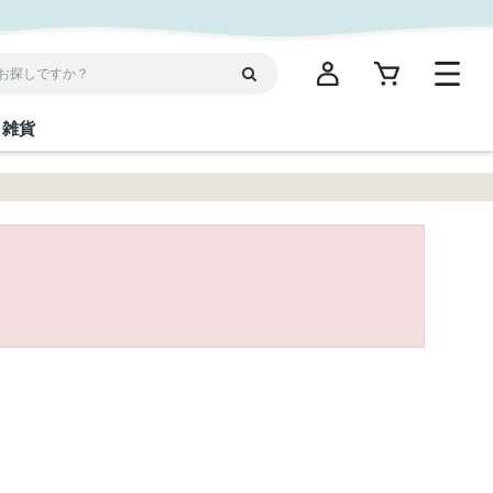
雑貨
閉じる
閉じる
閉じる
閉じる
閉じる
閉じる
閉じる
閉じる
統菓子
ディケア
ディース
海産物
沖縄そば／乾麺
お酢／ドレッシング
ワイン・ウィスキー・カクテル
箸・線香・ウチカビ
スナック
縄限定商品（ご当地）
だし／スパイス／島唐辛子
Vケア