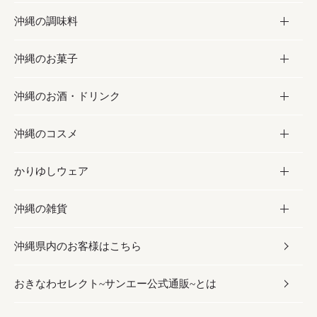
沖縄の調味料
フルーツ・野菜
加工食品
沖縄のお菓子
お肉
缶詰／パウチ
調味料
沖縄のお酒・ドリンク
海産物
沖縄料理
砂糖／黒砂糖
お菓子
沖縄のコスメ
沖縄そば／乾麺
塩
黒糖
お酒・ドリンク
かりゆしウェア
レトルト食品
お酢／ドレッシング
ちんすこう
泡盛
コスメ
沖縄の雑貨
乾物／粉類
しょうゆ
伝統菓子
ビール・チューハイ
スキンケア
かりゆしウェア
沖縄県内のお客様はこちら
みそ
スナック
ワイン・ウィスキー・カクテル
ボディケア
メンズ
雑貨
おきなわセレクト~サンエー公式通販~とは
だし／スパイス／島唐辛子
おつまみ
ドリンク
ヘアケア
レディース
沖縄ファッション