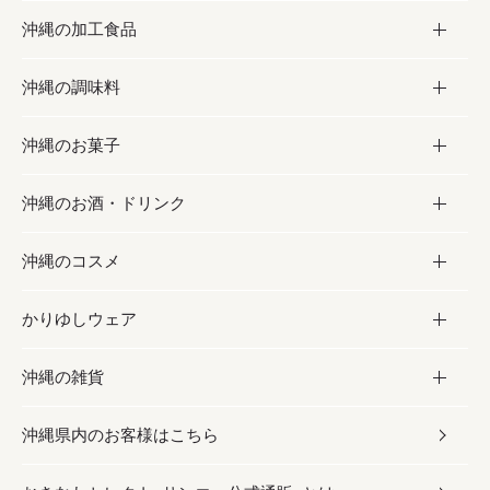
沖縄の加工食品
お取り寄せグルメ
沖縄の調味料
フルーツ・野菜
加工食品
沖縄のお菓子
お肉
缶詰／パウチ
調味料
沖縄のお酒・ドリンク
海産物
沖縄料理
砂糖／黒砂糖
お菓子
沖縄のコスメ
沖縄そば／乾麺
塩
黒糖
お酒・ドリンク
かりゆしウェア
レトルト食品
お酢／ドレッシング
ちんすこう
泡盛
コスメ
沖縄の雑貨
乾物／粉類
しょうゆ
伝統菓子
ビール・チューハイ
スキンケア
かりゆしウェア
沖縄県内のお客様はこちら
みそ
スナック
ワイン・ウィスキー・カクテル
ボディケア
メンズ
雑貨