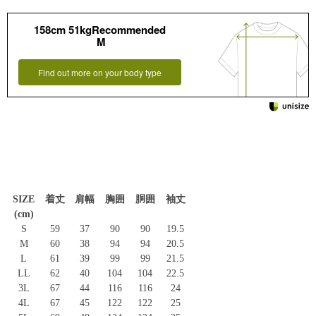
158cm 51kgRecommended
M
Find out more on your body type
SIZE
着丈
肩幅
胸囲
胴囲
袖丈
(cm)
S
59
37
90
90
19.5
M
60
38
94
94
20.5
L
61
39
99
99
21.5
LL
62
40
104
104
22.5
3L
67
44
116
116
24
4L
67
45
122
122
25