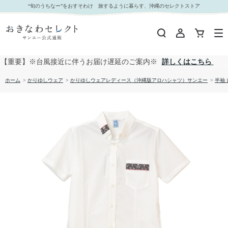
【送料無料】 小花柄使い無地 かりゆしウェア P-SAT1102 Kr24L｜おきなわセレクト サンエー
“旬のうちなー”をおすそわけ 旅するように暮らす、沖縄のセレクトストア
公式通販
【重要】※台風接近に伴うお届け遅延のご案内※
詳しくはこちら
ホーム
>
かりゆしウェア
>
かりゆしウェアレディース（沖縄版アロハシャツ）サンエー
>
半袖