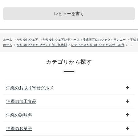
レビューを書く
ホーム
>
かりゆしウェア
>
かりゆしウェアレディース（沖縄版アロハシャツ）サンエー
>
半袖
ホーム
>
かりゆしウェア ブランド別・年代別
>
レディースかりゆしウェア 20代～30代
>
【送料無
カテゴリから探す
沖縄のお取り寄せグルメ
沖縄の加工食品
沖縄の調味料
沖縄のお菓子