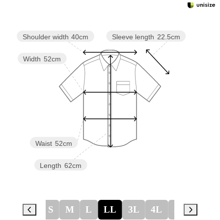
Sleeve length
22.5cm
Shoulder width
40cm
Width
52cm
Waist
52cm
Length
62cm
S
M
L
LL
3L
4L
5L