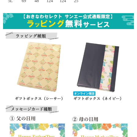
5L
69
48
124
124
25