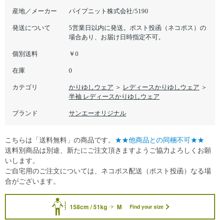
産地／メーカー
パイプニット株式会社/5190
発送について
5営業日以内に発送。ポスト投函（ネコポス）の
場合あり、お届け日時指定不可。
個別送料
￥0
在庫
0
カテゴリ
かりゆしウェア
＞
レディースかりゆしウェア
＞
半袖 レディースかりゆしウェア
ブランド
サンエーオリジナル
こちらは「送料無料」の商品です。
★★他商品との同梱不可★★
送料別商品は別途、新たにご注文頂きますようご協力よろしくお願
いします。
ご自宅用のご注文については、ネコポス配送（ポスト投函）なる場
合がございます。
158cm / 51kg
M
Find your size