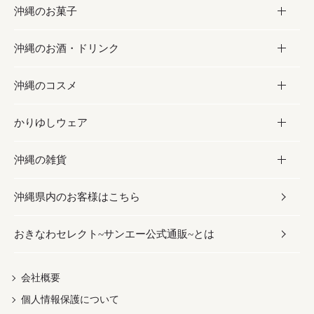
沖縄のお菓子
お肉
缶詰／パウチ
調味料
沖縄のお酒・ドリンク
海産物
沖縄料理
砂糖／黒砂糖
お菓子
沖縄のコスメ
沖縄そば／乾麺
塩
黒糖
お酒・ドリンク
かりゆしウェア
レトルト食品
お酢／ドレッシング
ちんすこう
泡盛
コスメ
沖縄の雑貨
乾物／粉類
しょうゆ
伝統菓子
ビール・チューハイ
スキンケア
かりゆしウェア
沖縄県内のお客様はこちら
みそ
スナック
ワイン・ウィスキー・カクテル
ボディケア
メンズ
雑貨
おきなわセレクト~サンエー公式通販~とは
だし／スパイス／島唐辛子
おつまみ
ドリンク
ヘアケア
レディース
沖縄ファッション
紅芋
茶葉
UVケア
伝統工芸品
会社概要
個人情報保護について
沖縄限定商品（ご当地）
限定品
箸・線香・ウチカビ