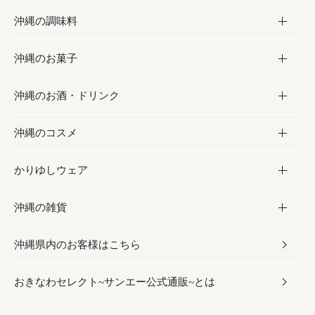
沖縄の調味料
フルーツ・野菜
加工食品
沖縄のお菓子
お肉
缶詰／パウチ
調味料
沖縄のお酒・ドリンク
海産物
沖縄料理
砂糖／黒砂糖
お菓子
沖縄のコスメ
沖縄そば／乾麺
塩
黒糖
お酒・ドリンク
かりゆしウェア
レトルト食品
お酢／ドレッシング
ちんすこう
泡盛
コスメ
沖縄の雑貨
乾物／粉類
しょうゆ
伝統菓子
ビール・チューハイ
スキンケア
かりゆしウェア
沖縄県内のお客様はこちら
みそ
スナック
ワイン・ウィスキー・カクテル
ボディケア
メンズ
雑貨
おきなわセレクト~サンエー公式通販~とは
だし／スパイス／島唐辛子
おつまみ
ドリンク
ヘアケア
レディース
沖縄ファッション