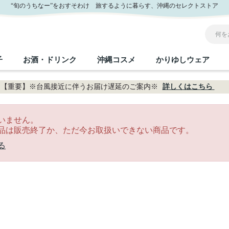
“旬のうちなー”をおすそわけ 旅するように暮らす、沖縄のセレクトストア
子
お酒・ドリンク
沖縄コスメ
かりゆしウェア
【重要】※台風接近に伴うお届け遅延のご案内※
詳しくはこちら
沖縄のお取り寄せグルメすべて
沖縄の加工食品すべて
沖縄の調味料すべて
沖縄のお菓子すべて
沖縄のお酒・ドリンクすべて
沖縄のコスメすべて
かりゆしウェアすべて
沖縄の雑貨すべて
いません。
品は販売終了か、ただ今お取扱いできない商品です。
フルーツ・野菜
缶詰／パウチ
砂糖／黒砂糖
黒糖
泡盛
スキンケア
メンズ
沖縄ファッション
ちんすこう
お肉
沖縄料理
塩
ビール・チューハイ
伝統工芸品
伝
ボ
レ
る
おつまみ
紅芋
沖
乾物／粉類
みそ
茶葉
レトルト食品
しょうゆ
ドリンク
ヘアケア
U
限定品