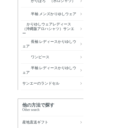
かりぽろ （ポロシャツ）
半袖 メンズかりゆしウェア
かりゆしウェアレディース
（沖縄版アロハシャツ）サンエ
ー
長袖 レディースかりゆしウ
ェア
ワンピース
半袖 レディースかりゆしウ
ェア
サンエーのランドセル
他の方法で探す
Other search
産地直送ギフト