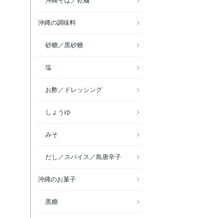
沖縄そば／乾麺
沖縄の調味料
砂糖／黒砂糖
塩
お酢／ドレッシング
しょうゆ
みそ
だし／スパイス／島唐辛子
沖縄のお菓子
黒糖