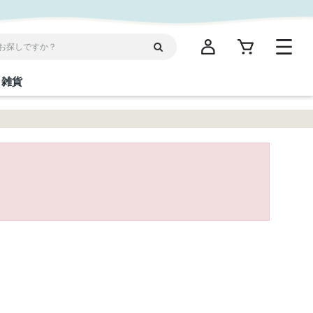
雑貨
閉じる
閉じる
閉じる
閉じる
閉じる
閉じる
閉じる
閉じる
統菓子
ディケア
ディース
海産物
沖縄そば／乾麺
お酢／ドレッシング
ワイン・ウィスキー・カクテル
箸・線香・ウチカビ
スナック
縄限定商品（ご当地）
だし／スパイス／島唐辛子
Vケア