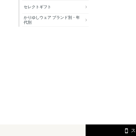
セレクトギフト
かりゆしウェア ブランド別・年
代別
ス