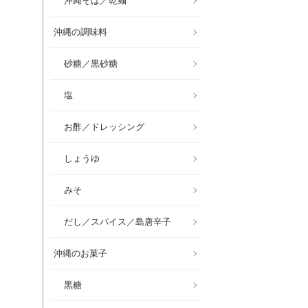
沖縄そば／乾麺
沖縄の調味料
砂糖／黒砂糖
塩
お酢／ドレッシング
しょうゆ
みそ
だし／スパイス／島唐辛子
沖縄のお菓子
黒糖