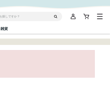
雑貨
閉じる
閉じる
閉じる
閉じる
閉じる
閉じる
閉じる
閉じる
統菓子
ディケア
ディース
海産物
沖縄そば／乾麺
お酢／ドレッシング
ワイン・ウィスキー・カクテル
箸・線香・ウチカビ
スナック
縄限定商品（ご当地）
だし／スパイス／島唐辛子
Vケア