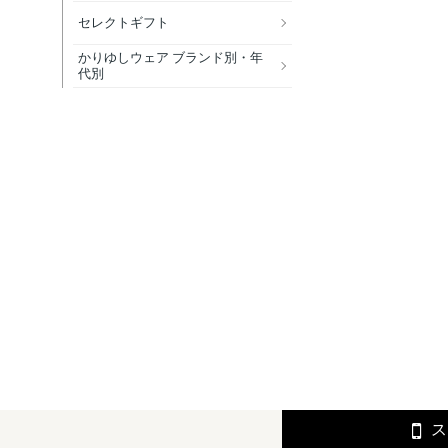
セレクトギフト
かりゆしウェア ブランド別・年
代別
ス