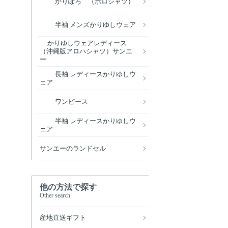
かりぽろ （ポロシャツ）
半袖 メンズかりゆしウェア
かりゆしウェアレディース
（沖縄版アロハシャツ）サンエ
ー
長袖 レディースかりゆしウ
ェア
ワンピース
半袖 レディースかりゆしウ
ェア
サンエーのランドセル
他の方法で探す
Other search
産地直送ギフト