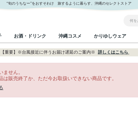
“旬のうちなー”をおすそわけ 旅するように暮らす、沖縄のセレクトストア
子
お酒・ドリンク
沖縄コスメ
かりゆしウェア
【重要】※台風接近に伴うお届け遅延のご案内※
詳しくはこちら
沖縄のお取り寄せグルメすべて
沖縄の加工食品すべて
沖縄の調味料すべて
沖縄のお菓子すべて
沖縄のお酒・ドリンクすべて
沖縄のコスメすべて
かりゆしウェアすべて
沖縄の雑貨すべて
いません。
品は販売終了か、ただ今お取扱いできない商品です。
フルーツ・野菜
缶詰／パウチ
砂糖／黒砂糖
黒糖
泡盛
スキンケア
メンズ
沖縄ファッション
ちんすこう
お肉
沖縄料理
塩
ビール・チューハイ
伝統工芸品
伝
ボ
レ
る
おつまみ
紅芋
沖
乾物／粉類
みそ
茶葉
レトルト食品
しょうゆ
ドリンク
ヘアケア
U
限定品