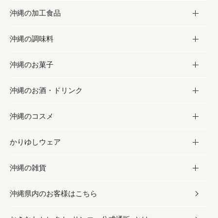
沖縄の加工食品
お取り寄せグルメ
沖縄の調味料
フルーツ・野菜
加工食品
沖縄のお菓子
お肉
缶詰／パウチ
調味料
沖縄のお酒・ドリンク
海産物
沖縄料理
砂糖／黒砂糖
お菓子
沖縄のコスメ
沖縄そば／乾麺
塩
黒糖
お酒・ドリンク
かりゆしウェア
レトルト食品
お酢／ドレッシング
ちんすこう
泡盛
コスメ
沖縄の雑貨
乾物／粉類
しょうゆ
伝統菓子
ビール・チューハイ
スキンケア
かりゆしウェア
沖縄県内のお客様はこちら
みそ
スナック
ワイン・ウィスキー・カクテル
ボディケア
メンズ
雑貨