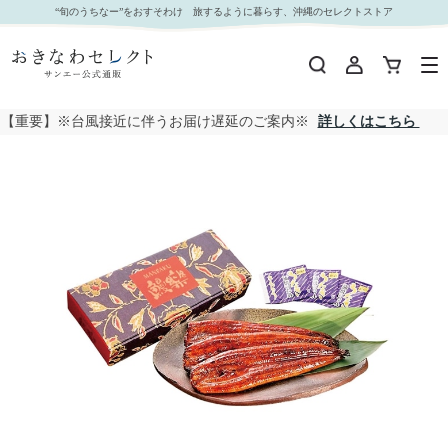
【 3008 】 九州産うなぎ蒲焼3尾セット (お届け先が 全国一律 ) 産地直送 【 （株）大森淡水 】
“旬のうちなー”をおすそわけ 旅するように暮らす、沖縄のセレクトストア
｜おきなわセレクト サンエー公式通販
【重要】※台風接近に伴うお届け遅延のご案内※
詳しくはこちら