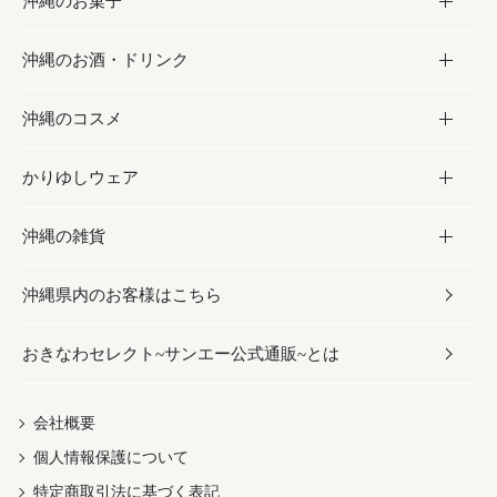
沖縄のお菓子
お肉
缶詰／パウチ
調味料
沖縄のお酒・ドリンク
海産物
沖縄料理
砂糖／黒砂糖
お菓子
沖縄のコスメ
沖縄そば／乾麺
塩
黒糖
お酒・ドリンク
かりゆしウェア
レトルト食品
お酢／ドレッシング
ちんすこう
泡盛
コスメ
沖縄の雑貨
乾物／粉類
しょうゆ
伝統菓子
ビール・チューハイ
スキンケア
かりゆしウェア
沖縄県内のお客様はこちら
みそ
スナック
ワイン・ウィスキー・カクテル
ボディケア
メンズ
雑貨
おきなわセレクト~サンエー公式通販~とは
だし／スパイス／島唐辛子
おつまみ
ドリンク
ヘアケア
レディース
沖縄ファッション
紅芋
茶葉
UVケア
伝統工芸品
会社概要
個人情報保護について
沖縄限定商品（ご当地）
限定品
箸・線香・ウチカビ
特定商取引法に基づく表記