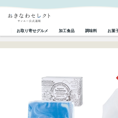
【 6001 】 サンエー プレミアムギフトセットＡ (お届け先が 沖縄本島内 ) 産地直送 【 首里石
お取り寄せグルメ
加工食品
調味料
お菓