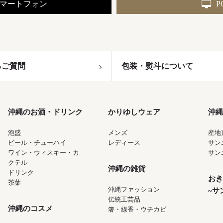
マートフォン
P
るご質問
包装・熨斗について
沖縄のお酒・ドリンク
かりゆしウェア
沖縄
泡盛
メンズ
産地
ビール・チューハイ
レディース
サン
ワイン・ウィスキー・カ
サン
クテル
沖縄の雑貨
ドリンク
おき
茶葉
沖縄ファッション
~サ
伝統工芸品
沖縄のコスメ
箸・線香・ウチカビ