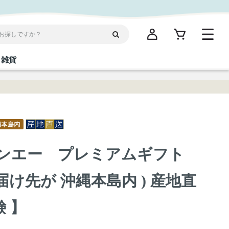
雑貨
閉じる
閉じる
閉じる
閉じる
閉じる
閉じる
閉じる
閉じる
統菓子
ディケア
ディース
海産物
沖縄そば／乾麺
お酢／ドレッシング
ワイン・ウィスキー・カクテル
箸・線香・ウチカビ
スナック
】 サンエー プレミアムギフト
縄限定商品（ご当地）
だし／スパイス／島唐辛子
Vケア
届け先が 沖縄本島内 ) 産地直
鹸 】