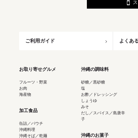
ス
ご利用ガイド
よくあ
お取り寄せグルメ
沖縄の調味料
フルーツ・野菜
砂糖／黒砂糖
お肉
塩
海産物
お酢／ドレッシング
しょうゆ
みそ
加工食品
だし／スパイス／島唐辛
子
缶詰／パウチ
沖縄料理
沖縄のお菓子
沖縄そば／乾麺