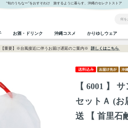
鹸 】｜おきなわセレクト サンエー公式通販
“旬のうちなー”をおすそわけ 旅するように暮らす、沖縄のセレクトストア
子
お酒・ドリンク
沖縄コスメ
かりゆしウェア
【重要】※台風接近に伴うお届け遅延のご案内※
詳しくはこちら
沖縄のお取り寄せグルメすべて
沖縄の加工食品すべて
沖縄の調味料すべて
沖縄のお菓子すべて
沖縄のお酒・ドリンクすべて
沖縄のコスメすべて
かりゆしウェアすべて
沖縄の雑貨すべて
フルーツ・野菜
缶詰／パウチ
砂糖／黒砂糖
黒糖
泡盛
スキンケア
メンズ
沖縄ファッション
ちんすこう
お肉
沖縄料理
塩
ビール・チューハイ
伝統工芸品
伝
ボ
レ
【 6001 
おつまみ
紅芋
沖
乾物／粉類
みそ
茶葉
レトルト食品
しょうゆ
ドリンク
ヘアケア
U
セットＡ (お
限定品
送 【 首里石