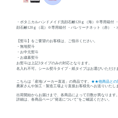
・ボタニカルハンドメイド洗顔石鹸120ｇ（海）※専用箱付 
顔石鹸120ｇ（花）※専用箱付 ・バレリーナネット（赤） ・
【熨斗】をご要望のお客様は、ご指示ください。
・無地熨斗
・お中元熨斗
・お歳暮熨斗
お熨斗は上記3タイプのみの対応となります。
名入れ不可。シール熨斗タイプ・紙タイプはお選びいただけ
こちらは「産地/メーカー直送」の商品です。
★★他商品との
農家さんや加工・製造工場より直接お客様先へお送りいたし
出荷開始からお届けまで、各商品によって日数が異なります
詳細は、各商品ページ”発送について”をご確認ください。