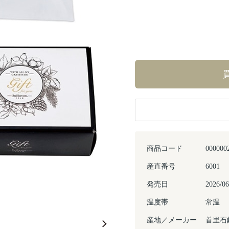
商品コード
000000
産直番号
6001
発売日
2026/06
Next
温度帯
常温
産地／メーカー
首里石