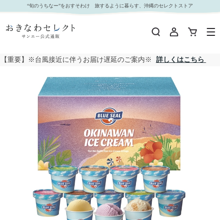
【 4502 】 ブルーシールギフト12 (お届け先が 沖縄本島内・沖縄県内離島 ) 産地直送 【 ブルー
“旬のうちなー”をおすそわけ 旅するように暮らす、沖縄のセレクトストア
シール 】｜おきなわセレクト サンエー公式通販
【重要】※台風接近に伴うお届け遅延のご案内※
詳しくはこちら