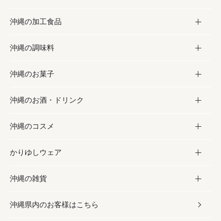
沖縄の加工食品
お取り寄せグルメ
沖縄の調味料
フルーツ・野菜
加工食品
沖縄のお菓子
お肉
缶詰／パウチ
調味料
沖縄のお酒・ドリンク
海産物
沖縄料理
砂糖／黒砂糖
お菓子
沖縄のコスメ
沖縄そば／乾麺
塩
黒糖
お酒・ドリンク
かりゆしウェア
レトルト食品
お酢／ドレッシング
ちんすこう
泡盛
コスメ
沖縄の雑貨
乾物／粉類
しょうゆ
伝統菓子
ビール・チューハイ
スキンケア
かりゆしウェア
沖縄県内のお客様はこちら
みそ
スナック
ワイン・ウィスキー・カクテル
ボディケア
メンズ
雑貨