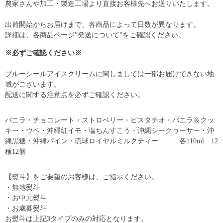
農家さんや加工・製造工場より直接お客様先へお送りいたします。
出荷開始からお届けまで、各商品によって日数が異なります。
詳細は、各商品ページ”発送について”をご確認ください。
※必ずご確認ください※
ブルーシールアイスクリームに関しましては一部お届けできない地
域がございます。
配送に関する注意点を必ずご確認ください。
バニラ・チョコレート・ストロベリー・ピスタチオ・バニラ＆クッ
キー・ウベ・沖縄紅イモ・塩ちんすこう・沖縄シークヮーサー・沖
縄黒糖・沖縄パイン・琉球ロイヤルミルクティー 各110ml 12
種12個
【熨斗】をご要望のお客様は、ご指示ください。
・無地熨斗
・お中元熨斗
・お歳暮熨斗
お熨斗は上記3タイプのみの対応となります。