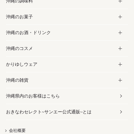
沖縄の調味料
フルーツ・野菜
加工食品
沖縄のお菓子
お肉
缶詰／パウチ
調味料
沖縄のお酒・ドリンク
海産物
沖縄料理
砂糖／黒砂糖
お菓子
沖縄のコスメ
沖縄そば／乾麺
塩
黒糖
お酒・ドリンク
かりゆしウェア
レトルト食品
お酢／ドレッシング
ちんすこう
泡盛
コスメ
沖縄の雑貨
乾物／粉類
しょうゆ
伝統菓子
ビール・チューハイ
スキンケア
かりゆしウェア
沖縄県内のお客様はこちら
みそ
スナック
ワイン・ウィスキー・カクテル
ボディケア
メンズ
雑貨
おきなわセレクト~サンエー公式通販~とは
だし／スパイス／島唐辛子
おつまみ
ドリンク
ヘアケア
レディース
沖縄ファッション
紅芋
茶葉
UVケア
伝統工芸品
会社概要