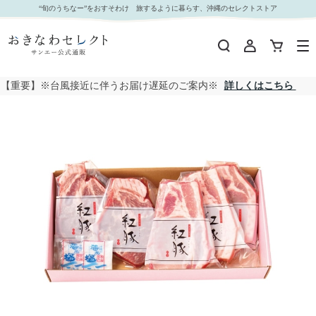
【 2086 】 紅豚ステーキセット (お届け先が 沖縄県内離島・沖縄県外 ) 産地直送 【 がんじゅう
“旬のうちなー”をおすそわけ 旅するように暮らす、沖縄のセレクトストア
】｜おきなわセレクト サンエー公式通販
【重要】※台風接近に伴うお届け遅延のご案内※
詳しくはこちら