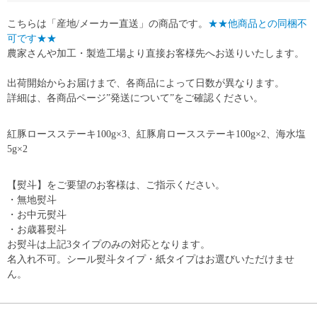
こちらは「産地/メーカー直送」の商品です。
★★他商品との同梱不
可です★★
農家さんや加工・製造工場より直接お客様先へお送りいたします。
出荷開始からお届けまで、各商品によって日数が異なります。
詳細は、各商品ページ”発送について”をご確認ください。
紅豚ロースステーキ100g×3、紅豚肩ロースステーキ100g×2、海水塩
5g×2
【熨斗】をご要望のお客様は、ご指示ください。
・無地熨斗
・お中元熨斗
・お歳暮熨斗
お熨斗は上記3タイプのみの対応となります。
名入れ不可。シール熨斗タイプ・紙タイプはお選びいただけませ
ん。