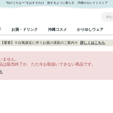
“旬のうちなー”をおすそわけ 旅するように暮らす、沖縄のセレクトストア
子
お酒・ドリンク
沖縄コスメ
かりゆしウェア
【重要】※台風接近に伴うお届け遅延のご案内※
詳しくはこちら
沖縄のお取り寄せグルメすべて
沖縄の加工食品すべて
沖縄の調味料すべて
沖縄のお菓子すべて
沖縄のお酒・ドリンクすべて
沖縄のコスメすべて
かりゆしウェアすべて
沖縄の雑貨すべて
いません。
品は販売終了か、ただ今お取扱いできない商品です。
フルーツ・野菜
缶詰／パウチ
砂糖／黒砂糖
黒糖
泡盛
スキンケア
メンズ
沖縄ファッション
ちんすこう
お肉
沖縄料理
塩
ビール・チューハイ
伝統工芸品
伝
ボ
レ
る
おつまみ
紅芋
沖
乾物／粉類
みそ
茶葉
レトルト食品
しょうゆ
ドリンク
ヘアケア
U
限定品