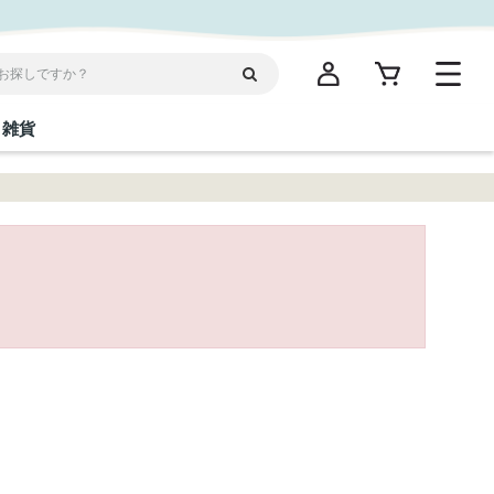
雑貨
閉じる
閉じる
閉じる
閉じる
閉じる
閉じる
閉じる
閉じる
統菓子
ディケア
ディース
海産物
沖縄そば／乾麺
お酢／ドレッシング
ワイン・ウィスキー・カクテル
箸・線香・ウチカビ
スナック
縄限定商品（ご当地）
だし／スパイス／島唐辛子
Vケア