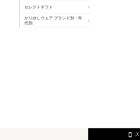
セレクトギフト
かりゆしウェア ブランド別・年
代別
ス