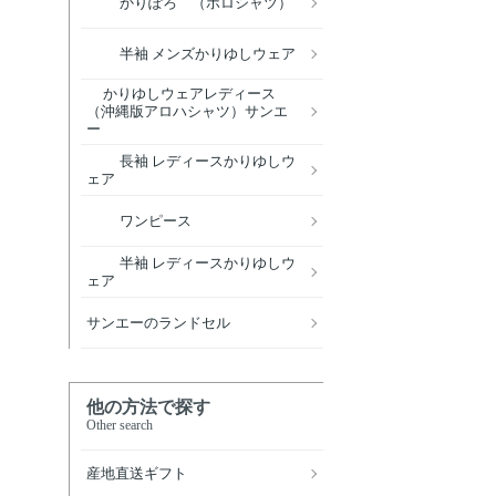
かりぽろ （ポロシャツ）
半袖 メンズかりゆしウェア
かりゆしウェアレディース
（沖縄版アロハシャツ）サンエ
ー
長袖 レディースかりゆしウ
ェア
ワンピース
半袖 レディースかりゆしウ
ェア
サンエーのランドセル
他の方法で探す
Other search
産地直送ギフト