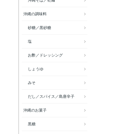
沖縄そば／乾麺
沖縄の調味料
砂糖／黒砂糖
塩
お酢／ドレッシング
しょうゆ
みそ
だし／スパイス／島唐辛子
沖縄のお菓子
黒糖