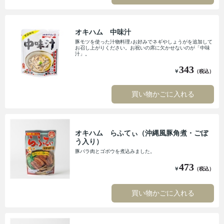
オキハム 中味汁
豚モツを使った汁物料理♪お好みでネギやしょうがを追加して
お召し上がりください。お祝いの席に欠かせないのが「中味
汁」。
343
￥
（税込）
買い物かごに入れる
オキハム らふてぃ（沖縄風豚角煮・ごぼ
う入り）
豚バラ肉とゴボウを煮込みました。
473
￥
（税込）
買い物かごに入れる