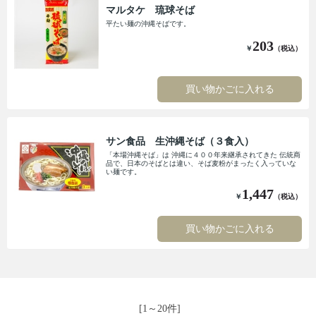
マルタケ 琉球そば
平たい麺の沖縄そばです。
203
￥
（税込）
買い物かごに入れる
サン食品 生沖縄そば（３食入）
「本場沖縄そば」は 沖縄に４００年来継承されてきた 伝統商
品で、日本のそばとは違い、そば麦粉がまったく入っていな
い麺です。
1,447
￥
（税込）
買い物かごに入れる
[1～20件]