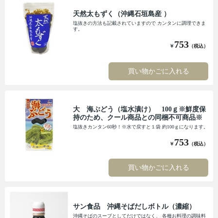
天然太もずく（沖縄石垣島産 ）
塩抜きの方法も記載されていますので カンタンに調理できま
す。
753
￥
（税込）
買い物かごに入れる
大 海ぶどう（塩水漬け） 100ｇ※鮮度保
持のため、クール商品との同梱不可商品※
塩抜きカンタン60秒！※水で戻すと１袋 約100ｇになります。
753
￥
（税込）
買い物かごに入れる
サン食品 沖縄そばだしボトル（濃縮）
沖縄そばのスープとしてだけではなく、 各種お料理の調味料