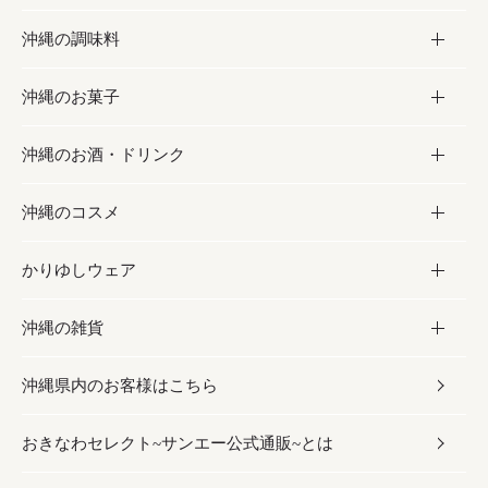
沖縄の調味料
フルーツ・野菜
加工食品
沖縄のお菓子
お肉
缶詰／パウチ
調味料
沖縄のお酒・ドリンク
海産物
沖縄料理
砂糖／黒砂糖
お菓子
沖縄のコスメ
沖縄そば／乾麺
塩
黒糖
お酒・ドリンク
かりゆしウェア
レトルト食品
お酢／ドレッシング
ちんすこう
泡盛
コスメ
沖縄の雑貨
乾物／粉類
しょうゆ
伝統菓子
ビール・チューハイ
スキンケア
かりゆしウェア
沖縄県内のお客様はこちら
みそ
スナック
ワイン・ウィスキー・カクテル
ボディケア
メンズ
雑貨
おきなわセレクト~サンエー公式通販~とは
だし／スパイス／島唐辛子
おつまみ
ドリンク
ヘアケア
レディース
沖縄ファッション