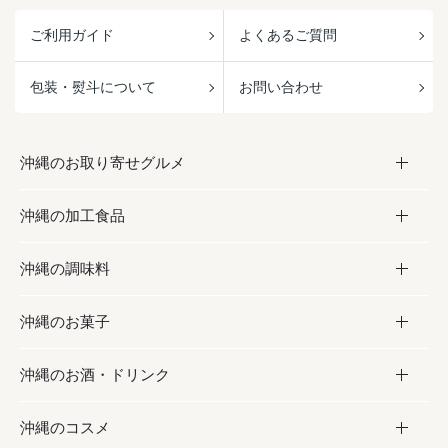
ご利用ガイド
よくあるご質問
包装・熨斗について
お問い合わせ
沖縄のお取り寄せグルメ
沖縄の加工食品
お取り寄せグルメ
沖縄の調味料
フルーツ・野菜
加工食品
沖縄のお菓子
お肉
缶詰／パウチ
調味料
沖縄のお酒・ドリンク
海産物
沖縄料理
砂糖／黒砂糖
お菓子
沖縄のコスメ
沖縄そば／乾麺
塩
黒糖
お酒・ドリンク