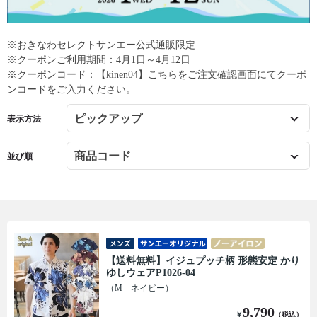
※おきなわセレクトサンエー公式通販限定
※クーポンご利用期間：4月1日～4月12日
※クーポンコード：【kinen04】こちらをご注文確認画面にてクーポ
ンコードをご入力ください。
表示方法
並び順
【送料無料】イジュプッチ柄 形態安定 かり
ゆしウェアP1026-04
（M ネイビー）
9,790
￥
（税込）