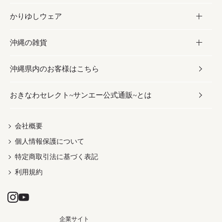
かりゆしウェア
レトルト食品
お酢／ドレッシング
ちんすこう
泡盛
コスメ
沖縄の雑貨
乾物／粉類
しょうゆ
伝統菓子
ビール・チューハイ
スキンケア
かりゆしウェア
沖縄県内のお客様はこちら
みそ
スナック
ワイン・ウィスキー・カクテル
ボディケア
メンズ
雑貨
おきなわセレクト~サンエー公式通販~とは
だし／スパイス／島唐辛子
おつまみ
ドリンク
ヘアケア
レディース
沖縄ファッション
紅芋
茶葉
UVケア
伝統工芸品
会社概要
個人情報保護について
沖縄限定商品（ご当地）
限定品
箸・線香・ウチカビ
特定商取引法に基づく表記
利用規約
企業サイト