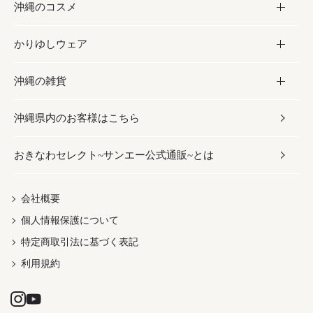
沖縄のコスメ
沖縄そば／乾麺
塩
黒糖
お酒・ドリンク
かりゆしウェア
レトルト食品
お酢／ドレッシング
ちんすこう
泡盛
コスメ
沖縄の雑貨
乾物／粉類
しょうゆ
伝統菓子
ビール・チューハイ
スキンケア
かりゆしウェア
沖縄県内のお客様はこちら
みそ
スナック
ワイン・ウィスキー・カクテル
ボディケア
メンズ
雑貨
おきなわセレクト~サンエー公式通販~とは
だし／スパイス／島唐辛子
おつまみ
ドリンク
ヘアケア
レディース
沖縄ファッション
紅芋
茶葉
UVケア
伝統工芸品
会社概要
個人情報保護について
沖縄限定商品（ご当地）
限定品
箸・線香・ウチカビ
特定商取引法に基づく表記
利用規約