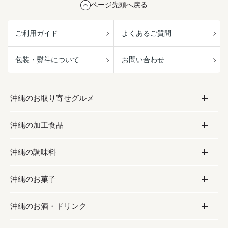
ページ先頭へ戻る
ご利用ガイド
よくあるご質問
包装・熨斗について
お問い合わせ
沖縄のお取り寄せグルメ
沖縄の加工食品
お取り寄せグルメ
沖縄の調味料
フルーツ・野菜
加工食品
沖縄のお菓子
お肉
缶詰／パウチ
調味料
沖縄のお酒・ドリンク
海産物
沖縄料理
砂糖／黒砂糖
お菓子