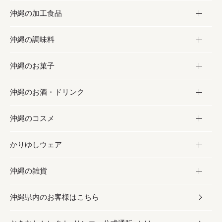
沖縄の加工食品
お取り寄せグルメ
沖縄の調味料
フルーツ・野菜
加工食品
沖縄のお菓子
お肉
缶詰／パウチ
調味料
沖縄のお酒・ドリンク
海産物
沖縄料理
砂糖／黒砂糖
お菓子
沖縄のコスメ
沖縄そば／乾麺
塩
黒糖
お酒・ドリンク
かりゆしウェア
レトルト食品
お酢／ドレッシング
ちんすこう
泡盛
コスメ
沖縄の雑貨
乾物／粉類
しょうゆ
伝統菓子
ビール・チューハイ
スキンケア
かりゆしウェア
沖縄県内のお客様はこちら
みそ
スナック
ワイン・ウィスキー・カクテル
ボディケア
メンズ
雑貨