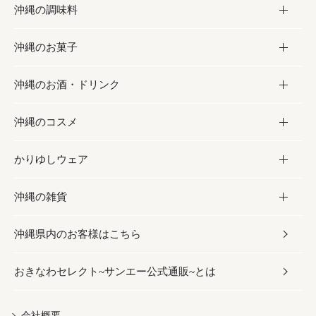
沖縄の調味料
フルーツ・野菜
加工食品
沖縄のお菓子
お肉
缶詰／パウチ
調味料
沖縄のお酒・ドリンク
海産物
沖縄料理
砂糖／黒砂糖
お菓子
沖縄のコスメ
沖縄そば／乾麺
塩
黒糖
お酒・ドリンク
かりゆしウェア
レトルト食品
お酢／ドレッシング
ちんすこう
泡盛
コスメ
沖縄の雑貨
乾物／粉類
しょうゆ
伝統菓子
ビール・チューハイ
スキンケア
かりゆしウェア
沖縄県内のお客様はこちら
みそ
スナック
ワイン・ウィスキー・カクテル
ボディケア
メンズ
雑貨
おきなわセレクト~サンエー公式通販~とは
だし／スパイス／島唐辛子
おつまみ
ドリンク
ヘアケア
レディース
沖縄ファッション
紅芋
茶葉
UVケア
伝統工芸品
会社概要