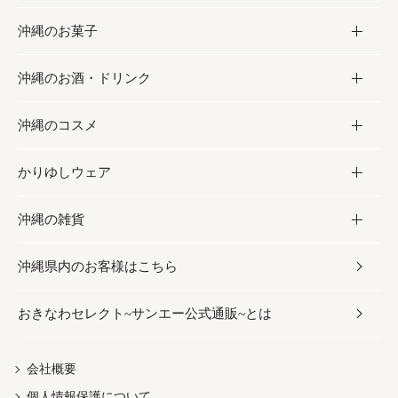
沖縄のお菓子
お肉
缶詰／パウチ
調味料
沖縄のお酒・ドリンク
海産物
沖縄料理
砂糖／黒砂糖
お菓子
沖縄のコスメ
沖縄そば／乾麺
塩
黒糖
お酒・ドリンク
かりゆしウェア
レトルト食品
お酢／ドレッシング
ちんすこう
泡盛
コスメ
沖縄の雑貨
乾物／粉類
しょうゆ
伝統菓子
ビール・チューハイ
スキンケア
かりゆしウェア
沖縄県内のお客様はこちら
みそ
スナック
ワイン・ウィスキー・カクテル
ボディケア
メンズ
雑貨
おきなわセレクト~サンエー公式通販~とは
だし／スパイス／島唐辛子
おつまみ
ドリンク
ヘアケア
レディース
沖縄ファッション
紅芋
茶葉
UVケア
伝統工芸品
会社概要
個人情報保護について