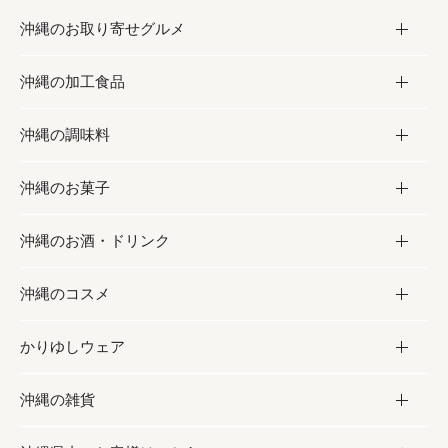
沖縄のお取り寄せグルメ
沖縄の加工食品
お取り寄せグルメ
沖縄の調味料
フルーツ・野菜
加工食品
沖縄のお菓子
お肉
缶詰／パウチ
調味料
沖縄のお酒・ドリンク
海産物
沖縄料理
砂糖／黒砂糖
お菓子
沖縄のコスメ
沖縄そば／乾麺
塩
黒糖
お酒・ドリンク
かりゆしウェア
レトルト食品
お酢／ドレッシング
ちんすこう
泡盛
コスメ
沖縄の雑貨
乾物／粉類
しょうゆ
伝統菓子
ビール・チューハイ
スキンケア
かりゆしウェア