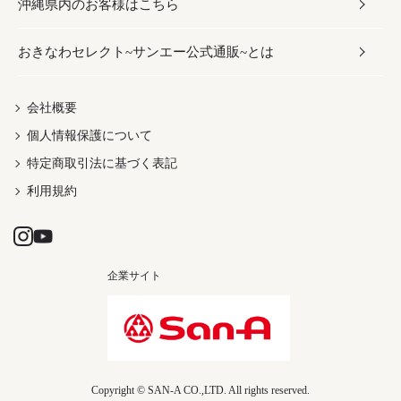
沖縄県内のお客様はこちら
みそ
スナック
ワイン・ウィスキー・カクテル
ボディケア
メンズ
雑貨
おきなわセレクト~サンエー公式通販~とは
だし／スパイス／島唐辛子
おつまみ
ドリンク
ヘアケア
レディース
沖縄ファッション
紅芋
茶葉
UVケア
伝統工芸品
会社概要
個人情報保護について
沖縄限定商品（ご当地）
限定品
箸・線香・ウチカビ
特定商取引法に基づく表記
利用規約
企業サイト
Copyright © SAN-A CO.,LTD. All rights reserved.