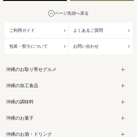
ページ先頭へ戻る
ご利用ガイド
よくあるご質問
包装・熨斗について
お問い合わせ
沖縄のお取り寄せグルメ
沖縄の加工食品
お取り寄せグルメ
沖縄の調味料
フルーツ・野菜
加工食品
沖縄のお菓子
お肉
缶詰／パウチ
調味料
沖縄のお酒・ドリンク
海産物
沖縄料理
砂糖／黒砂糖
お菓子