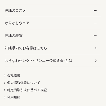
沖縄のコスメ
沖縄そば／乾麺
塩
黒糖
お酒・ドリンク
かりゆしウェア
レトルト食品
お酢／ドレッシング
ちんすこう
泡盛
コスメ
沖縄の雑貨
乾物／粉類
しょうゆ
伝統菓子
ビール・チューハイ
スキンケア
かりゆしウェア
沖縄県内のお客様はこちら
みそ
スナック
ワイン・ウィスキー・カクテル
ボディケア
メンズ
雑貨
おきなわセレクト~サンエー公式通販~とは
だし／スパイス／島唐辛子
おつまみ
ドリンク
ヘアケア
レディース
沖縄ファッション
紅芋
茶葉
UVケア
伝統工芸品
会社概要
個人情報保護について
沖縄限定商品（ご当地）
限定品
箸・線香・ウチカビ
特定商取引法に基づく表記
利用規約