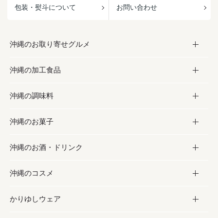
包装・熨斗について
お問い合わせ
沖縄のお取り寄せグルメ
沖縄の加工食品
お取り寄せグルメ
沖縄の調味料
フルーツ・野菜
加工食品
沖縄のお菓子
お肉
缶詰／パウチ
調味料
沖縄のお酒・ドリンク
海産物
沖縄料理
砂糖／黒砂糖
お菓子
沖縄のコスメ
沖縄そば／乾麺
塩
黒糖
お酒・ドリンク
かりゆしウェア
レトルト食品
お酢／ドレッシング
ちんすこう
泡盛
コスメ