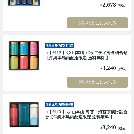
2,678
￥
（税込）
買い物かごに入れる
□【 9112 】◇ 山本山 バラエティ海苔詰合せ
【沖縄本島内配送限定 送料無料 】
3,240
￥
（税込）
買い物かごに入れる
□【 9113 】◇ 山本山 海苔・海苔茶漬け詰合
せ【沖縄本島内配送限定 送料無料 】
3,240
￥
（税込）