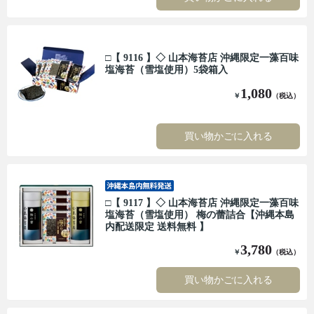
□【 9116 】◇ 山本海苔店 沖縄限定一藻百味
塩海苔（雪塩使用）5袋箱入
1,080
￥
（税込）
買い物かごに入れる
□【 9117 】◇ 山本海苔店 沖縄限定一藻百味
塩海苔（雪塩使用） 梅の蕾詰合【沖縄本島
内配送限定 送料無料 】
3,780
￥
（税込）
買い物かごに入れる