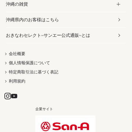
沖縄の雑貨
乾物／粉類
しょうゆ
伝統菓子
ビール・チューハイ
スキンケア
かりゆしウェア
沖縄県内のお客様はこちら
みそ
スナック
ワイン・ウィスキー・カクテル
ボディケア
メンズ
雑貨
おきなわセレクト~サンエー公式通販~とは
だし／スパイス／島唐辛子
おつまみ
ドリンク
ヘアケア
レディース
沖縄ファッション
紅芋
茶葉
UVケア
伝統工芸品
会社概要
個人情報保護について
沖縄限定商品（ご当地）
限定品
箸・線香・ウチカビ
特定商取引法に基づく表記
利用規約
企業サイト