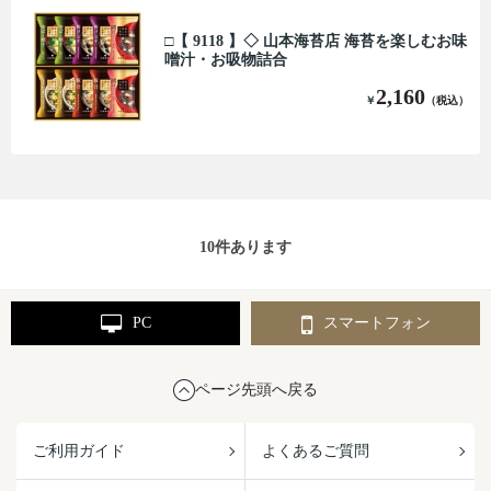
□【 9118 】◇ 山本海苔店 海苔を楽しむお味
噌汁・お吸物詰合
2,160
￥
（税込）
10
件あります
PC
スマートフォン
ページ先頭へ戻る
ご利用ガイド
よくあるご質問