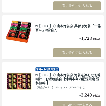
買い物かごに入れる
□【 9114 】◇ 山本海苔店 具付き海苔「一藻
百味」8袋箱入
1,728
￥
（税込）
買い物かごに入れる
□【 9115 】◇ 山本海苔店 海苔を楽しむお味
噌汁・お吸物詰合【沖縄本島内配送限定 送
料無料 】
【商品ボーナス】100ポイント（2026/8/23まで）
3,240
￥
（税込）
買い物かごに入れる