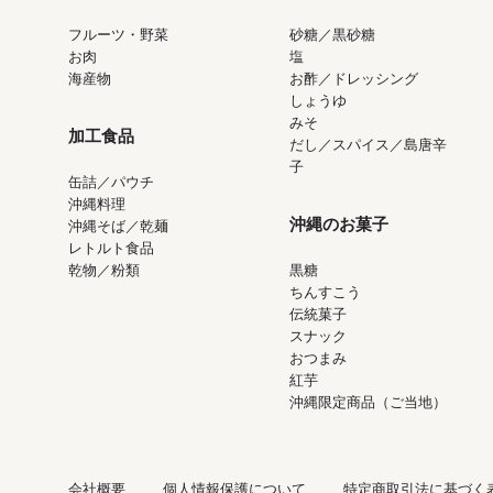
フルーツ・野菜
砂糖／黒砂糖
お肉
塩
海産物
お酢／ドレッシング
しょうゆ
みそ
加工食品
だし／スパイス／島唐辛
子
缶詰／パウチ
沖縄料理
沖縄のお菓子
沖縄そば／乾麺
レトルト食品
乾物／粉類
黒糖
ちんすこう
伝統菓子
スナック
おつまみ
紅芋
沖縄限定商品（ご当地）
会社概要
個人情報保護について
特定商取引法に基づく