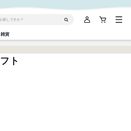
雑貨
閉じる
閉じる
閉じる
閉じる
閉じる
閉じる
閉じる
閉じる
ギフト
統菓子
ディケア
ディース
海産物
沖縄そば／乾麺
お酢／ドレッシング
ワイン・ウィスキー・カクテル
箸・線香・ウチカビ
スナック
縄限定商品（ご当地）
だし／スパイス／島唐辛子
Vケア