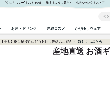
“旬のうちなー”をおすそわけ 旅するように暮らす、沖縄のセレクトストア
子
お酒・ドリンク
沖縄コスメ
かりゆしウェア
【重要】※台風接近に伴うお届け遅延のご案内※
詳しくはこちら
産地直送 お酒
沖縄のお取り寄せグルメすべて
沖縄の加工食品すべて
沖縄の調味料すべて
沖縄のお菓子すべて
沖縄のお酒・ドリンクすべて
沖縄のコスメすべて
かりゆしウェアすべて
沖縄の雑貨すべて
フルーツ・野菜
缶詰／パウチ
砂糖／黒砂糖
黒糖
泡盛
スキンケア
メンズ
沖縄ファッション
ちんすこう
お肉
沖縄料理
塩
ビール・チューハイ
伝統工芸品
伝
ボ
レ
おつまみ
紅芋
沖
乾物／粉類
みそ
茶葉
レトルト食品
しょうゆ
ドリンク
ヘアケア
U
限定品