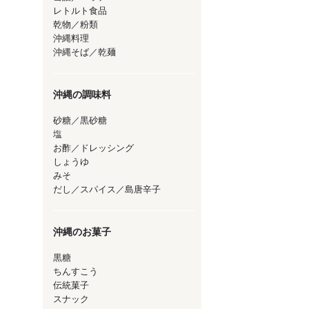
レトルト食品
乾物／粉類
沖縄料理
沖縄そば／乾麺
沖縄の調味料
砂糖／黒砂糖
塩
お酢／ドレッシング
しょうゆ
みそ
だし／スパイス／島唐辛子
沖縄のお菓子
黒糖
ちんすこう
伝統菓子
スナック