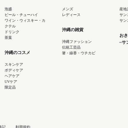
泡盛
メンズ
産地
ビール・チューハイ
レディース
サン
ワイン・ウィスキー・カ
サン
クテル
沖縄の雑貨
ドリンク
おき
茶葉
沖縄ファッション
~サ
伝統工芸品
沖縄のコスメ
箸・線香・ウチカビ
スキンケア
ボディケア
ヘアケア
UVケア
限定品
表記
利用規約