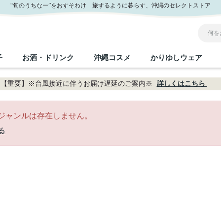
“旬のうちなー”をおすそわけ 旅するように暮らす、沖縄のセレクトストア
子
お酒・ドリンク
沖縄コスメ
かりゆしウェア
【重要】※台風接近に伴うお届け遅延のご案内※
詳しくはこちら
沖縄のお取り寄せグルメすべて
沖縄の加工食品すべて
沖縄の調味料すべて
沖縄のお菓子すべて
沖縄のお酒・ドリンクすべて
沖縄のコスメすべて
かりゆしウェアすべて
沖縄の雑貨すべて
ジャンルは存在しません。
る
フルーツ・野菜
缶詰／パウチ
砂糖／黒砂糖
黒糖
泡盛
スキンケア
メンズ
沖縄ファッション
ちんすこう
お肉
沖縄料理
塩
ビール・チューハイ
伝統工芸品
伝
ボ
レ
おつまみ
紅芋
沖
乾物／粉類
みそ
茶葉
レトルト食品
しょうゆ
ドリンク
ヘアケア
U
限定品