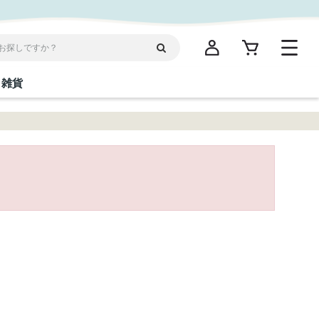
雑貨
閉じる
閉じる
閉じる
閉じる
閉じる
閉じる
閉じる
閉じる
統菓子
ディケア
ディース
海産物
沖縄そば／乾麺
お酢／ドレッシング
ワイン・ウィスキー・カクテル
箸・線香・ウチカビ
スナック
縄限定商品（ご当地）
だし／スパイス／島唐辛子
Vケア