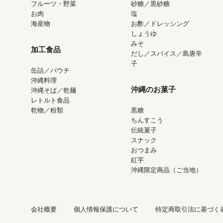
フルーツ・野菜
砂糖／黒砂糖
お肉
塩
海産物
お酢／ドレッシング
しょうゆ
みそ
加工食品
だし／スパイス／島唐辛
子
缶詰／パウチ
沖縄料理
沖縄のお菓子
沖縄そば／乾麺
レトルト食品
乾物／粉類
黒糖
ちんすこう
伝統菓子
スナック
おつまみ
紅芋
沖縄限定商品（ご当地）
会社概要
個人情報保護について
特定商取引法に基づく