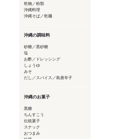
乾物／粉類
沖縄料理
沖縄そば／乾麺
沖縄の調味料
砂糖／黒砂糖
塩
お酢／ドレッシング
しょうゆ
みそ
だし／スパイス／島唐辛子
沖縄のお菓子
黒糖
ちんすこう
伝統菓子
スナック
おつまみ