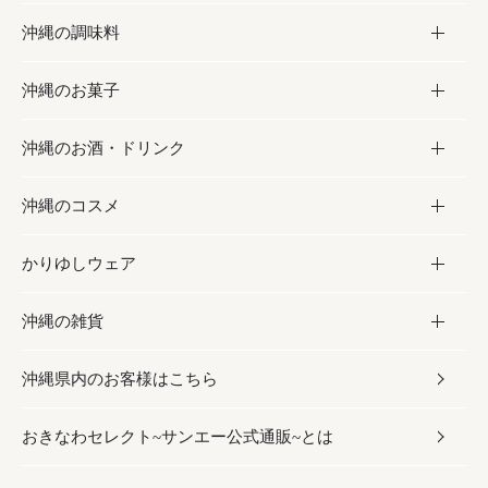
沖縄の調味料
フルーツ・野菜
加工食品
沖縄のお菓子
お肉
缶詰／パウチ
調味料
沖縄のお酒・ドリンク
海産物
沖縄料理
砂糖／黒砂糖
お菓子
沖縄のコスメ
沖縄そば／乾麺
塩
黒糖
お酒・ドリンク
かりゆしウェア
レトルト食品
お酢／ドレッシング
ちんすこう
泡盛
コスメ
沖縄の雑貨
乾物／粉類
しょうゆ
伝統菓子
ビール・チューハイ
スキンケア
かりゆしウェア
沖縄県内のお客様はこちら
みそ
スナック
ワイン・ウィスキー・カクテル
ボディケア
メンズ
雑貨
おきなわセレクト~サンエー公式通販~とは
だし／スパイス／島唐辛子
おつまみ
ドリンク
ヘアケア
レディース
沖縄ファッション