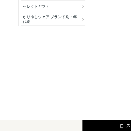
セレクトギフト
かりゆしウェア ブランド別・年
代別
ス