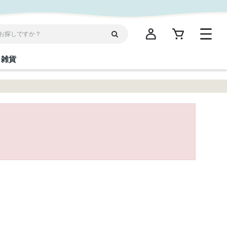
雑貨
閉じる
閉じる
閉じる
閉じる
閉じる
閉じる
閉じる
閉じる
統菓子
ディケア
ディース
海産物
沖縄そば／乾麺
お酢／ドレッシング
ワイン・ウィスキー・カクテル
箸・線香・ウチカビ
スナック
縄限定商品（ご当地）
だし／スパイス／島唐辛子
Vケア