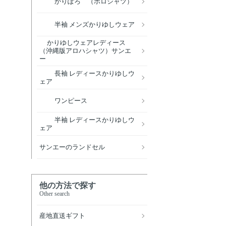
かりぽろ （ポロシャツ）
半袖 メンズかりゆしウェア
かりゆしウェアレディース
（沖縄版アロハシャツ）サンエ
ー
長袖 レディースかりゆしウ
ェア
ワンピース
半袖 レディースかりゆしウ
ェア
サンエーのランドセル
他の方法で探す
Other search
産地直送ギフト