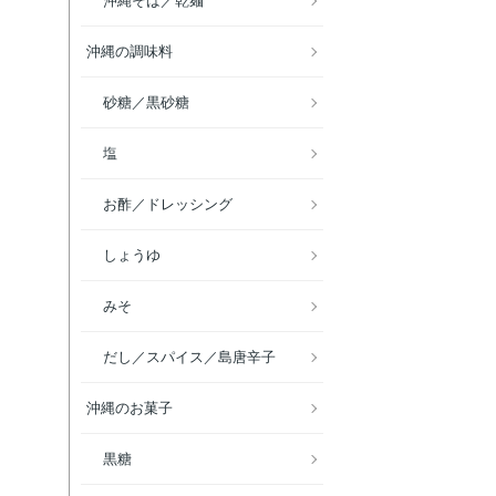
沖縄そば／乾麺
沖縄の調味料
砂糖／黒砂糖
塩
お酢／ドレッシング
しょうゆ
みそ
だし／スパイス／島唐辛子
沖縄のお菓子
黒糖