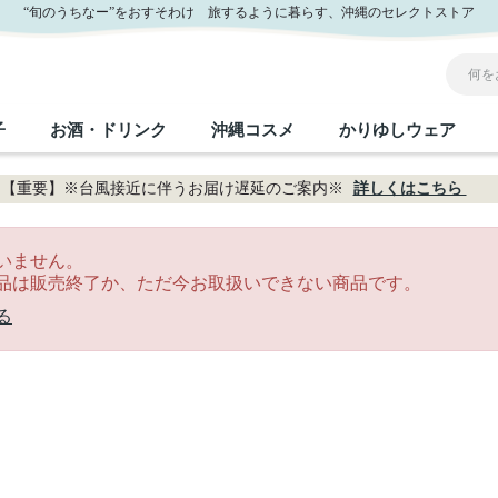
“旬のうちなー”をおすそわけ 旅するように暮らす、沖縄のセレクトストア
子
お酒・ドリンク
沖縄コスメ
かりゆしウェア
【重要】※台風接近に伴うお届け遅延のご案内※
詳しくはこちら
沖縄のお取り寄せグルメすべて
沖縄の加工食品すべて
沖縄の調味料すべて
沖縄のお菓子すべて
沖縄のお酒・ドリンクすべて
沖縄のコスメすべて
かりゆしウェアすべて
沖縄の雑貨すべて
いません。
品は販売終了か、ただ今お取扱いできない商品です。
フルーツ・野菜
缶詰／パウチ
砂糖／黒砂糖
黒糖
泡盛
スキンケア
メンズ
沖縄ファッション
ちんすこう
お肉
沖縄料理
塩
ビール・チューハイ
伝統工芸品
伝
ボ
レ
る
おつまみ
紅芋
沖
乾物／粉類
みそ
茶葉
レトルト食品
しょうゆ
ドリンク
ヘアケア
U
限定品