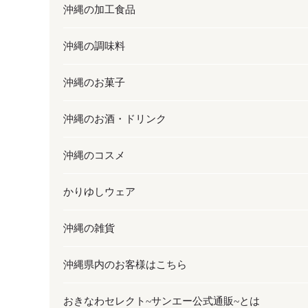
沖縄の加工食品
お取り寄せグルメ
沖縄の調味料
フルーツ・野菜
加工食品
沖縄のお菓子
お肉
缶詰／パウチ
調味料
沖縄のお酒・ドリンク
海産物
沖縄料理
砂糖／黒砂糖
お菓子
沖縄のコスメ
沖縄そば／乾麺
塩
黒糖
お酒・ドリンク
かりゆしウェア
レトルト食品
お酢／ドレッシング
ちんすこう
泡盛
コスメ
沖縄の雑貨
乾物／粉類
しょうゆ
伝統菓子
ビール・チューハイ
スキンケア
かりゆしウェア
沖縄県内のお客様はこちら
みそ
スナック
ワイン・ウィスキー・カクテル
ボディケア
メンズ
雑貨
おきなわセレクト~サンエー公式通販~とは
だし／スパイス／島唐辛子
おつまみ
ドリンク
ヘアケア
レディース
沖縄ファッション