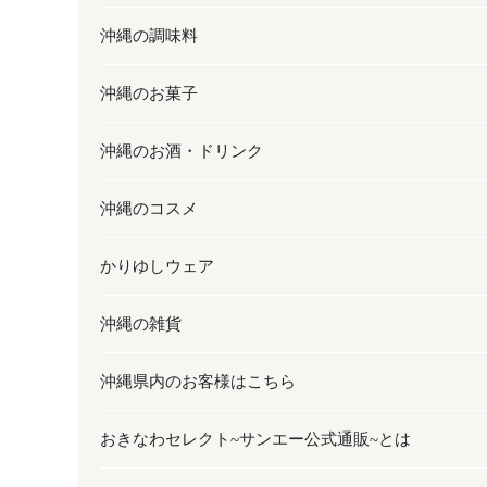
沖縄の調味料
フルーツ・野菜
加工食品
沖縄のお菓子
お肉
缶詰／パウチ
調味料
沖縄のお酒・ドリンク
海産物
沖縄料理
砂糖／黒砂糖
お菓子
沖縄のコスメ
沖縄そば／乾麺
塩
黒糖
お酒・ドリンク
かりゆしウェア
レトルト食品
お酢／ドレッシング
ちんすこう
泡盛
コスメ
沖縄の雑貨
乾物／粉類
しょうゆ
伝統菓子
ビール・チューハイ
スキンケア
かりゆしウェア
沖縄県内のお客様はこちら
みそ
スナック
ワイン・ウィスキー・カクテル
ボディケア
メンズ
雑貨
おきなわセレクト~サンエー公式通販~とは
だし／スパイス／島唐辛子
おつまみ
ドリンク
ヘアケア
レディース
沖縄ファッション