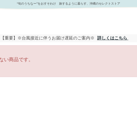
“旬のうちなー”をおすそわけ 旅するように暮らす、沖縄のセレクトストア
【重要】※台風接近に伴うお届け遅延のご案内※
詳しくはこちら
ない商品です。