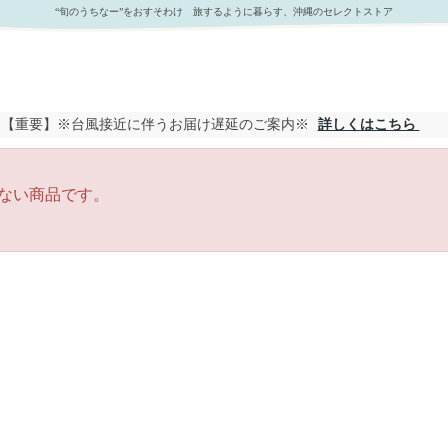
“旬のうちなー”をおすそわけ 旅するように暮らす、沖縄のセレクトストア
【重要】※台風接近に伴うお届け遅延のご案内※
詳しくはこちら
ない商品です。