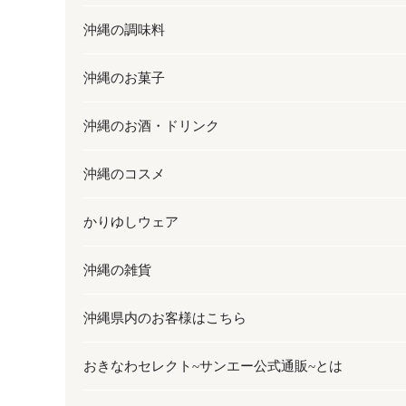
沖縄の調味料
フルーツ・野菜
加工食品
沖縄のお菓子
お肉
缶詰／パウチ
調味料
沖縄のお酒・ドリンク
海産物
沖縄料理
砂糖／黒砂糖
お菓子
沖縄のコスメ
沖縄そば／乾麺
塩
黒糖
お酒・ドリンク
かりゆしウェア
レトルト食品
お酢／ドレッシング
ちんすこう
泡盛
コスメ
沖縄の雑貨
乾物／粉類
しょうゆ
伝統菓子
ビール・チューハイ
スキンケア
かりゆしウェア
沖縄県内のお客様はこちら
みそ
スナック
ワイン・ウィスキー・カクテル
ボディケア
メンズ
雑貨
おきなわセレクト~サンエー公式通販~とは
だし／スパイス／島唐辛子
おつまみ
ドリンク
ヘアケア
レディース
沖縄ファッション