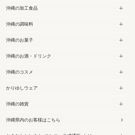
沖縄の加工食品
お取り寄せグルメ
沖縄の調味料
フルーツ・野菜
加工食品
沖縄のお菓子
お肉
缶詰／パウチ
調味料
沖縄のお酒・ドリンク
海産物
沖縄料理
砂糖／黒砂糖
お菓子
沖縄のコスメ
沖縄そば／乾麺
塩
黒糖
お酒・ドリンク
かりゆしウェア
レトルト食品
お酢／ドレッシング
ちんすこう
泡盛
コスメ
沖縄の雑貨
乾物／粉類
しょうゆ
伝統菓子
ビール・チューハイ
スキンケア
かりゆしウェア
沖縄県内のお客様はこちら
みそ
スナック
ワイン・ウィスキー・カクテル
ボディケア
メンズ
雑貨