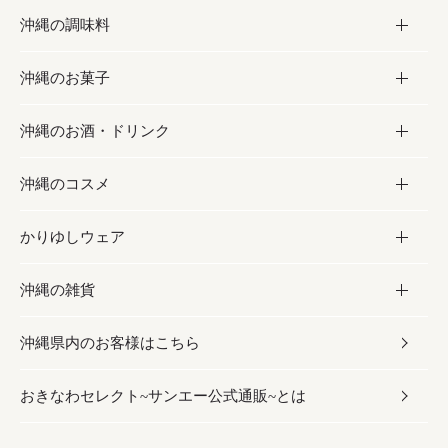
沖縄の調味料
フルーツ・野菜
加工食品
沖縄のお菓子
お肉
缶詰／パウチ
調味料
沖縄のお酒・ドリンク
海産物
沖縄料理
砂糖／黒砂糖
お菓子
沖縄のコスメ
沖縄そば／乾麺
塩
黒糖
お酒・ドリンク
かりゆしウェア
レトルト食品
お酢／ドレッシング
ちんすこう
泡盛
コスメ
沖縄の雑貨
乾物／粉類
しょうゆ
伝統菓子
ビール・チューハイ
スキンケア
かりゆしウェア
沖縄県内のお客様はこちら
みそ
スナック
ワイン・ウィスキー・カクテル
ボディケア
メンズ
雑貨
おきなわセレクト~サンエー公式通販~とは
だし／スパイス／島唐辛子
おつまみ
ドリンク
ヘアケア
レディース
沖縄ファッション