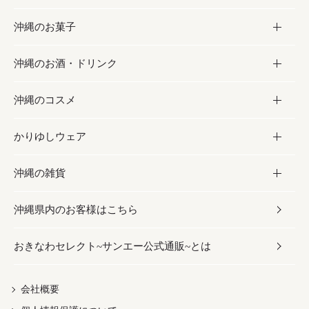
沖縄のお菓子
お肉
缶詰／パウチ
調味料
沖縄のお酒・ドリンク
海産物
沖縄料理
砂糖／黒砂糖
お菓子
沖縄のコスメ
沖縄そば／乾麺
塩
黒糖
お酒・ドリンク
かりゆしウェア
レトルト食品
お酢／ドレッシング
ちんすこう
泡盛
コスメ
沖縄の雑貨
乾物／粉類
しょうゆ
伝統菓子
ビール・チューハイ
スキンケア
かりゆしウェア
沖縄県内のお客様はこちら
みそ
スナック
ワイン・ウィスキー・カクテル
ボディケア
メンズ
雑貨
おきなわセレクト~サンエー公式通販~とは
だし／スパイス／島唐辛子
おつまみ
ドリンク
ヘアケア
レディース
沖縄ファッション
紅芋
茶葉
UVケア
伝統工芸品
会社概要