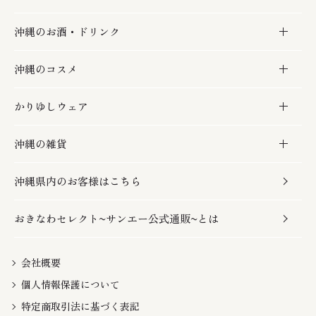
沖縄のお酒・ドリンク
海産物
沖縄料理
砂糖／黒砂糖
お菓子
沖縄のコスメ
沖縄そば／乾麺
塩
黒糖
お酒・ドリンク
かりゆしウェア
レトルト食品
お酢／ドレッシング
ちんすこう
泡盛
コスメ
沖縄の雑貨
乾物／粉類
しょうゆ
伝統菓子
ビール・チューハイ
スキンケア
かりゆしウェア
沖縄県内のお客様はこちら
みそ
スナック
ワイン・ウィスキー・カクテル
ボディケア
メンズ
雑貨
おきなわセレクト~サンエー公式通販~とは
だし／スパイス／島唐辛子
おつまみ
ドリンク
ヘアケア
レディース
沖縄ファッション
紅芋
茶葉
UVケア
伝統工芸品
会社概要
個人情報保護について
沖縄限定商品（ご当地）
限定品
箸・線香・ウチカビ
特定商取引法に基づく表記