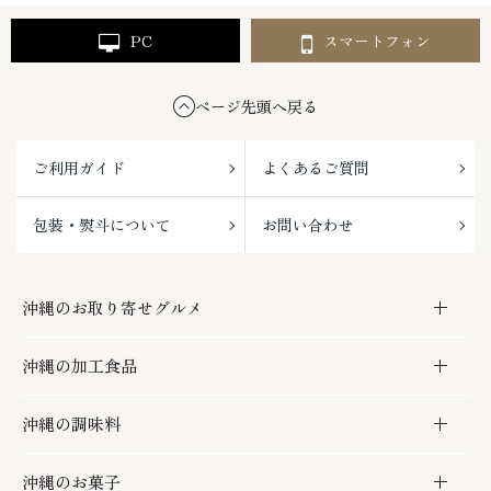
PC
スマートフォン
ページ先頭へ戻る
ご利用ガイド
よくあるご質問
包装・熨斗について
お問い合わせ
沖縄のお取り寄せグルメ
沖縄の加工食品
お取り寄せグルメ
沖縄の調味料
フルーツ・野菜
加工食品
沖縄のお菓子
お肉
缶詰／パウチ
調味料