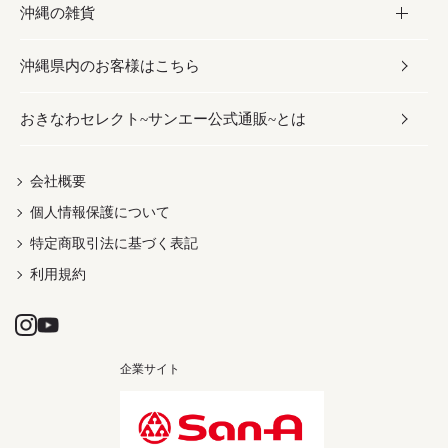
沖縄の雑貨
乾物／粉類
しょうゆ
伝統菓子
ビール・チューハイ
スキンケア
かりゆしウェア
沖縄県内のお客様はこちら
みそ
スナック
ワイン・ウィスキー・カクテル
ボディケア
メンズ
雑貨
おきなわセレクト~サンエー公式通販~とは
だし／スパイス／島唐辛子
おつまみ
ドリンク
ヘアケア
レディース
沖縄ファッション
紅芋
茶葉
UVケア
伝統工芸品
会社概要
個人情報保護について
沖縄限定商品（ご当地）
限定品
箸・線香・ウチカビ
特定商取引法に基づく表記
利用規約
企業サイト