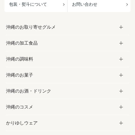
包装・熨斗について
お問い合わせ
沖縄のお取り寄せグルメ
沖縄の加工食品
お取り寄せグルメ
沖縄の調味料
フルーツ・野菜
加工食品
沖縄のお菓子
お肉
缶詰／パウチ
調味料
沖縄のお酒・ドリンク
海産物
沖縄料理
砂糖／黒砂糖
お菓子
沖縄のコスメ
沖縄そば／乾麺
塩
黒糖
お酒・ドリンク
かりゆしウェア
レトルト食品
お酢／ドレッシング
ちんすこう
泡盛
コスメ