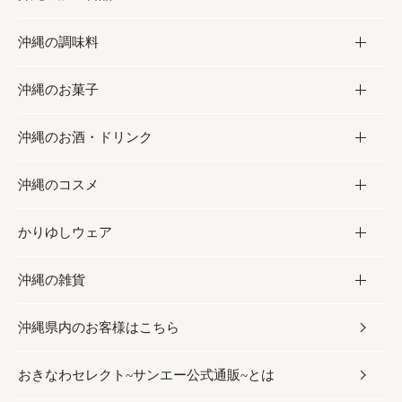
沖縄の調味料
フルーツ・野菜
加工食品
沖縄のお菓子
お肉
缶詰／パウチ
調味料
沖縄のお酒・ドリンク
海産物
沖縄料理
砂糖／黒砂糖
お菓子
沖縄のコスメ
沖縄そば／乾麺
塩
黒糖
お酒・ドリンク
かりゆしウェア
レトルト食品
お酢／ドレッシング
ちんすこう
泡盛
コスメ
沖縄の雑貨
乾物／粉類
しょうゆ
伝統菓子
ビール・チューハイ
スキンケア
かりゆしウェア
沖縄県内のお客様はこちら
みそ
スナック
ワイン・ウィスキー・カクテル
ボディケア
メンズ
雑貨
おきなわセレクト~サンエー公式通販~とは
だし／スパイス／島唐辛子
おつまみ
ドリンク
ヘアケア
レディース
沖縄ファッション