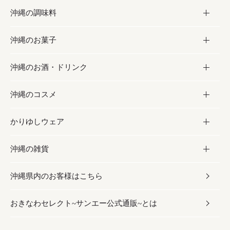
沖縄の調味料
フルーツ・野菜
加工食品
沖縄のお菓子
お肉
缶詰／パウチ
調味料
沖縄のお酒・ドリンク
海産物
沖縄料理
砂糖／黒砂糖
お菓子
沖縄のコスメ
沖縄そば／乾麺
塩
黒糖
お酒・ドリンク
かりゆしウェア
レトルト食品
お酢／ドレッシング
ちんすこう
泡盛
コスメ
沖縄の雑貨
乾物／粉類
しょうゆ
伝統菓子
ビール・チューハイ
スキンケア
かりゆしウェア
沖縄県内のお客様はこちら
みそ
スナック
ワイン・ウィスキー・カクテル
ボディケア
メンズ
雑貨
おきなわセレクト~サンエー公式通販~とは
だし／スパイス／島唐辛子
おつまみ
ドリンク
ヘアケア
レディース
沖縄ファッション