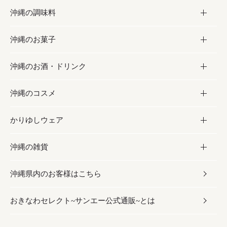
沖縄の調味料
フルーツ・野菜
加工食品
沖縄のお菓子
お肉
缶詰／パウチ
調味料
沖縄のお酒・ドリンク
海産物
沖縄料理
砂糖／黒砂糖
お菓子
沖縄のコスメ
沖縄そば／乾麺
塩
黒糖
お酒・ドリンク
かりゆしウェア
レトルト食品
お酢／ドレッシング
ちんすこう
泡盛
コスメ
沖縄の雑貨
乾物／粉類
しょうゆ
伝統菓子
ビール・チューハイ
スキンケア
かりゆしウェア
沖縄県内のお客様はこちら
みそ
スナック
ワイン・ウィスキー・カクテル
ボディケア
メンズ
雑貨
おきなわセレクト~サンエー公式通販~とは
だし／スパイス／島唐辛子
おつまみ
ドリンク
ヘアケア
レディース
沖縄ファッション