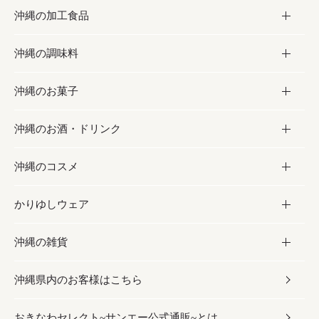
沖縄の加工食品
お取り寄せグルメ
沖縄の調味料
フルーツ・野菜
加工食品
沖縄のお菓子
お肉
缶詰／パウチ
調味料
沖縄のお酒・ドリンク
海産物
沖縄料理
砂糖／黒砂糖
お菓子
沖縄のコスメ
沖縄そば／乾麺
塩
黒糖
お酒・ドリンク
かりゆしウェア
レトルト食品
お酢／ドレッシング
ちんすこう
泡盛
コスメ
沖縄の雑貨
乾物／粉類
しょうゆ
伝統菓子
ビール・チューハイ
スキンケア
かりゆしウェア
沖縄県内のお客様はこちら
みそ
スナック
ワイン・ウィスキー・カクテル
ボディケア
メンズ
雑貨
おきなわセレクト~サンエー公式通販~とは
だし／スパイス／島唐辛子
おつまみ
ドリンク
ヘアケア
レディース
沖縄ファッション