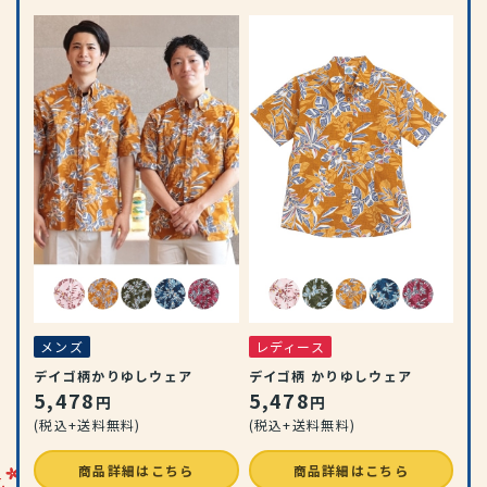
メ
地
形
ン
9
(税
メンズ
レディース
デイゴ柄かりゆしウェア
デイゴ柄 かりゆしウェア
5,478
5,478
円
円
(税込+送料無料)
(税込+送料無料)
商品詳細はこちら
商品詳細はこちら