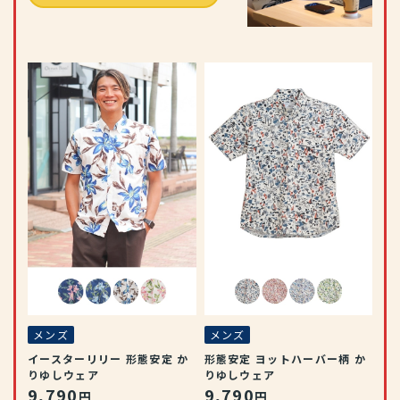
メ
ー
カ
ウ
9
(税
メンズ
メンズ
イースターリリー 形態安定 か
形態安定 ヨットハーバー柄 か
りゆしウェア
りゆしウェア
9,790
9,790
円
円