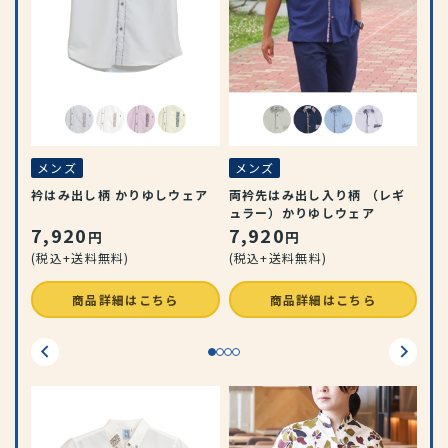
メ
琉
1
(税
メンズ
メンズ
衿はみ出し柄 かりゆしウェア
両衿先はみ出し入り柄 （レギ
ュラー）かりゆしウェア
7,920
7,920
円
円
(税込+送料無料)
(税込+送料無料)
商品詳細はこちら
商品詳細はこちら