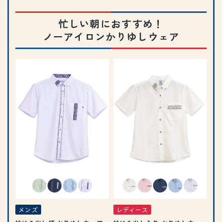
忙しい朝におすすめ！
ノーアイロンかりゆしウェア
メ
しウ
形
ェ
9
(税
メンズ
レディース