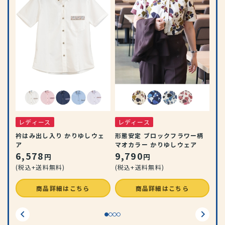
レ
ル
ス
1
(税
レディース
レディース
衿はみ出し入り かりゆしウェ
形態安定 ブロックフラワー柄
ア
マオカラー かりゆしウェア
6,578
9,790
円
円
(税込+送料無料)
(税込+送料無料)
商品詳細はこちら
商品詳細はこちら