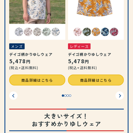
メ
ェ
衿
7
(税
メンズ
レディース
デイゴ柄かりゆしウェア
デイゴ柄かりゆしウェア
5,478
5,478
円
円
(税込+送料無料)
(税込+送料無料)
商品詳細はこちら
商品詳細はこちら
大きいサイズ！
おすすめかりゆしウェア