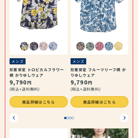
メ
 か
リ
ウ
1
(税
メンズ
メンズ
形態安定 トロピカルフラワー
形態安定 フルーツリーフ柄 か
柄 かりゆしウェア
りゆしウェア
9,790
9,790
円
円
(税込+送料無料)
(税込+送料無料)
商品詳細はこちら
商品詳細はこちら