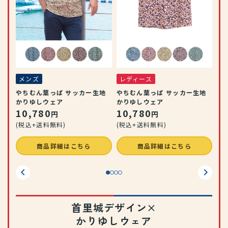
メ
ー
ア
地
1
(税
メンズ
レディース
やちむん葉っぱ サッカー生地
やちむん葉っぱ サッカー生地
かりゆしウェア
かりゆしウェア
10,780
10,780
円
円
(税込+送料無料)
(税込+送料無料)
商品詳細はこちら
商品詳細はこちら
首里城デザイン×
かりゆしウェア