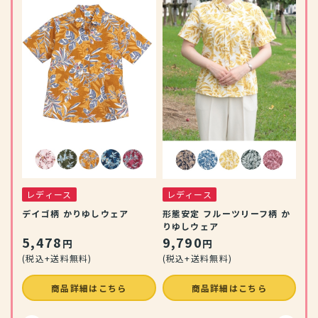
レ
 か
リ
ウ
1
(税
レディース
レディース
デイゴ柄 かりゆしウェア
形態安定 フルーツリーフ柄 か
りゆしウェア
5,478
9,790
円
円
(税込+送料無料)
(税込+送料無料)
商品詳細はこちら
商品詳細はこちら