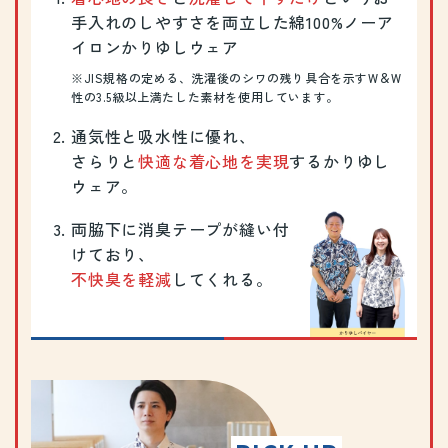
手入れのしやすさを両立した
綿100%ノーア
イロンかりゆしウェア
※JIS規格の定める、洗濯後のシワの残り具合を示すW＆W
性の3.5級以上満たした素材を使用しています。
通気性と吸水性に優れ、
さらりと
快適な着心地を実現
するかりゆし
ウェア。
両脇下に消臭テープが縫い付
けており、
不快臭を軽減
してくれる。